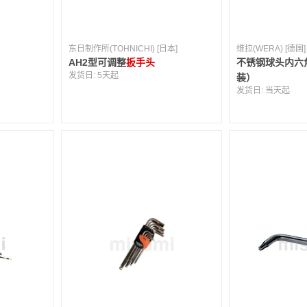
东日制作所(TOHNICHI) [日本]
维拉(WERA) [德国]
AH2型可调整
扳手头
不锈钢球头内六角
发货日:
5天起
装）
发货日:
当天起