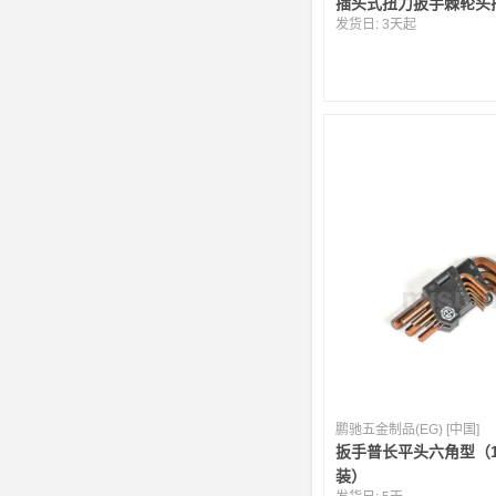
插头式扭力扳手棘轮头
发货日:
3天起
鹏驰五金制品(EG) [中国]
扳手普长平头六角型（1-
装）