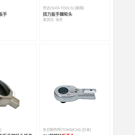
世达(SATA TOOLS) [美国]
扳手
扭力扳手棘轮头
发货日:
当天
]
东日制作所(TOHNICHI) [日本]