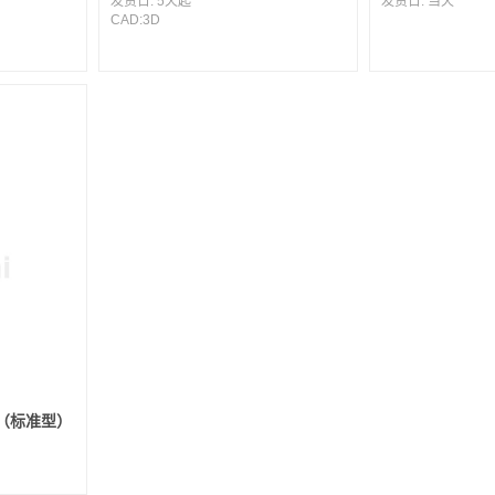
发货日:
5天起
发货日:
当天
CAD:
3D
（标准型）