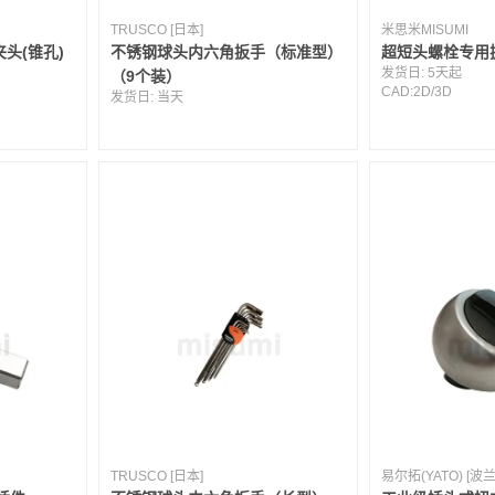
TRUSCO [日本]
米思米MISUMI
夹头(锥孔)
不锈钢球头内六角扳手（标准型）
超短头螺栓专用
发货日:
5天起
（9个装）
CAD:
2D
/
3D
发货日:
当天
TRUSCO [日本]
易尔拓(YATO) [波兰