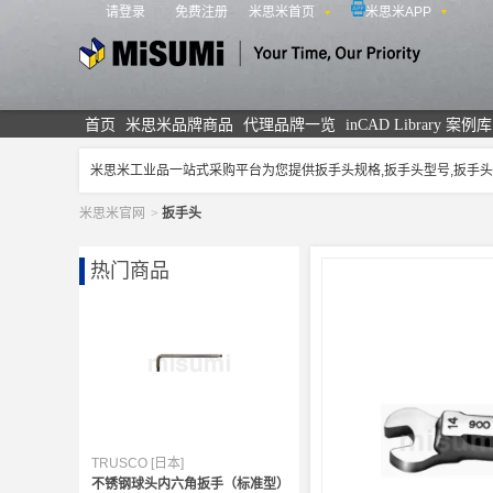
请登录
免费注册
米思米首页
米思米APP
米思米
首页
米思米品牌商品
代理品牌一览
inCAD Library 案例库
米思米工业品一站式采购平台为您提供扳手头规格,扳手头型号,扳
米思米官网
>
扳手头
热门商品
TRUSCO [日本]
不锈钢球头内六角扳手（标准型）