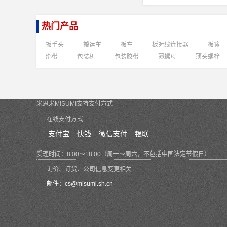
热门产品
扳手头
搬运车
板车
板对线连接器
板簧
绑带
包装机
包装胶带
薄螺母
薄头螺栓
米思米MISUMI支持支付方式
在线支付方式
支付宝
快钱
微信支付
银联
受理时间：8:00～18:00（周一～周六，不包括中国法定节假日）
询价、订货、公司信息变更相关
邮件：
cs@misumi.sh.cn