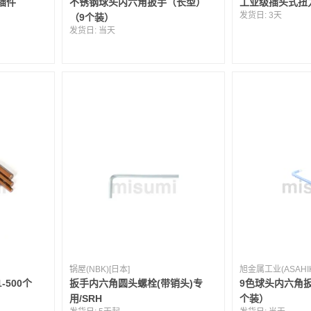
插件
不锈钢球头内六角扳手（长型）
工业级插头式扭
发货日:
3天
（9个装）
发货日:
当天
锅屋(NBK)[日本]
旭金属工业(ASAHIK
500个
扳手内六角圆头螺栓(带销头)专
9色球头内六角
用/SRH
个装）