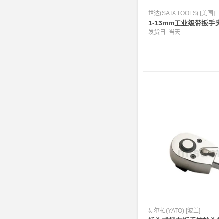
世达(SATA TOOLS) [美国]
1-13mm工业级带扳手
发货日:
当天
易尔拓(YATO) [波兰]