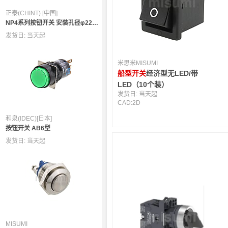
正泰(CHINT) [中国]
NP4系列按钮开关 安装孔径φ22mm
发货日:
当天起
米思米MISUMI
船型开关
经济型无LED/带
LED（10个装）
发货日:
当天起
CAD:
2D
和泉(IDEC)[日本]
按钮开关 AB6型
发货日:
当天起
MISUMI