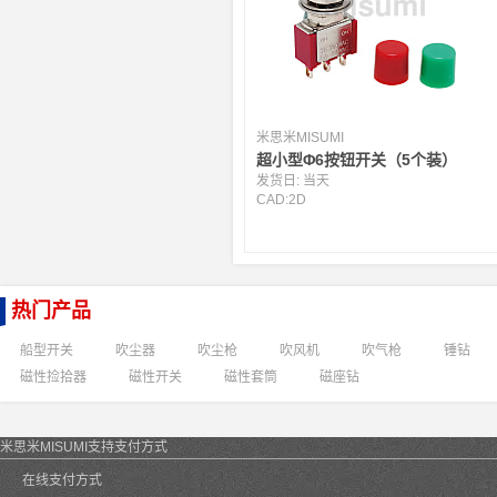
米思米MISUMI
超小型Φ6按钮开关（5个装）
发货日:
当天
CAD:
2D
热门产品
船型开关
吹尘器
吹尘枪
吹风机
吹气枪
锤钻
磁性捡拾器
磁性开关
磁性套筒
磁座钻
米思米MISUMI支持支付方式
在线支付方式