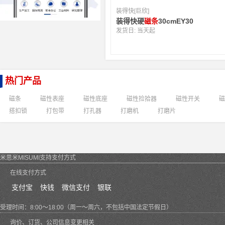
装得快[巨欣]
装得快硬
磁条
30cmEY30
发货日:
当天起
热门产品
磁条
磁性表座
磁性底座
磁性捡拾器
磁性开关
磁
搭扣锁
打包带
打孔器
打磨机
打磨片
米思米MISUMI支持支付方式
在线支付方式
支付宝
快钱
微信支付
银联
受理时间：8:00～18:00（周一～周六，不包括中国法定节假日）
询价、订货、公司信息变更相关