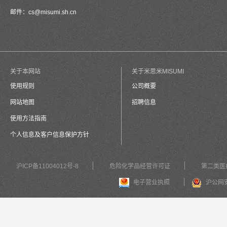
邮件：
cs@misumi.sh.cn
关于本网站
关于米思米MISUMI
使用规则
公司概要
网站地图
招聘信息
使用方法指南
个人信息及客户信息保护方针
沪ICP备11004012号-8
危险化学品经营许可证
第二类医
电子营业执照
沪公网安备