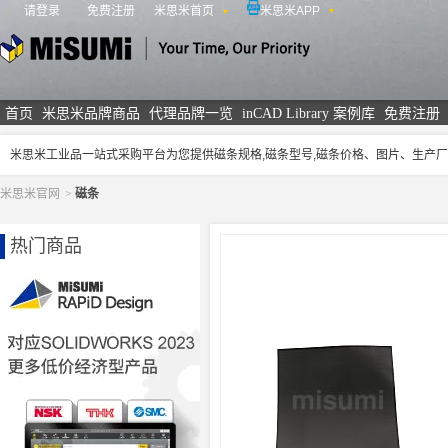
请登录
免费注册
米思米首页
米思米APP
米思米
首页
米思米品牌商品
代理品牌一览
inCAD Library 案例库
免费注册
米思米工业品一站式采购平台为您提供磁条规格,磁条型号,磁条价格、图片、生产
米思米官网
>
磁条
热门商品