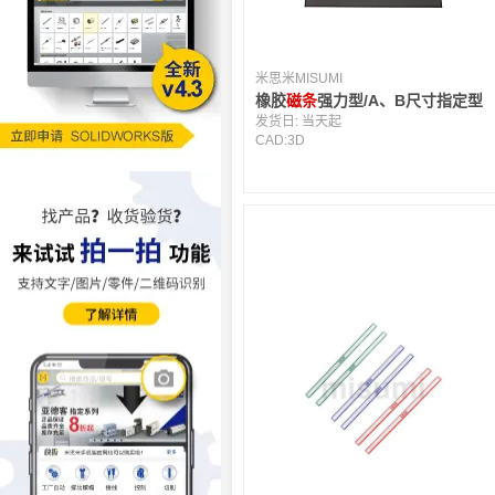
米思米MISUMI
橡胶
磁条
强力型/A、B尺寸指定型
发货日:
当天起
CAD:
3D