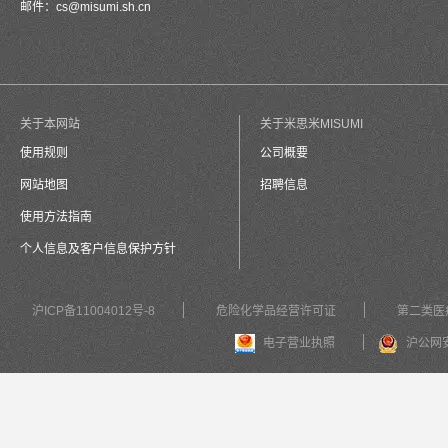
邮件：
cs@misumi.sh.cn
关于本网站
关于米思米MISUMI
使用规则
公司概要
网站地图
招聘信息
使用方法指南
个人信息及客户信息保护方针
沪ICP备11004012号-8
危险化学品经营许可证
第二类医
电子营业执照
沪公网安备