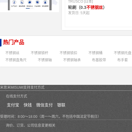
TRUSCO [日本]
轮刷（0.3
不锈钢丝
）
发货日:
5天起
热门产品
不锈钢丝
不锈钢锁杆
不锈钢锁扣
不锈钢桶
不锈钢托盘
不锈钢直角尺
不锈钢轴
不锈钢轴承
布基胶带
布手套
米思米MISUMI支持支付方式
在线支付方式
支付宝
快钱
微信支付
银联
受理时间：8:00～18:00（周一～周六，不包括中国法定节假日）
询价、订货、公司信息变更相关