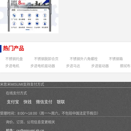
热门产品
不锈钢托盘
不锈钢脱卸合页
不锈钢外六角螺栓
不锈钢箱
步进电机
步进电机驱动器
步进马达
步进驱动器
擦拭布
米思米MISUMI支持支付方式
在线支付方式
支付宝
快钱
微信支付
银联
受理时间：8:00～18:00（周一～周六，不包括中国法定节假日）
询价、订货、公司信息变更相关
邮件：
cs@misumi.sh.cn