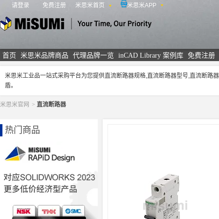
请登录
免费注册
米思米首页
米思米APP
米思米
首页
米思米品牌商品
代理品牌一览
inCAD Library 案例库
免费注册
米思米工业品一站式采购平台为您提供直流断路器规格,直流断路器型号,直流断路
盾。
米思米官网
>
直流断路器
热门商品