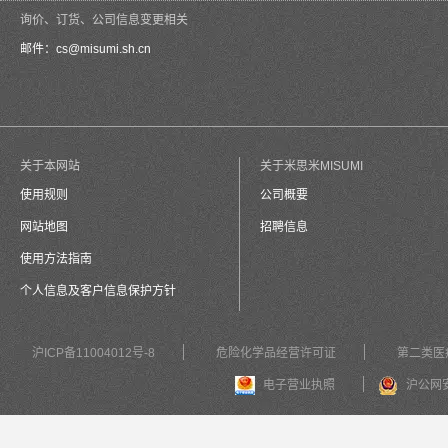
询价、订货、公司信息变更相关
邮件：
cs@misumi.sh.cn
关于本网站
关于米思米MISUMI
使用规则
公司概要
网站地图
招聘信息
使用方法指南
个人信息及客户信息保护方针
沪ICP备11004012号-8
危险化学品经营许可证
第二类医
电子营业执照
沪公网安备