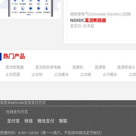
施耐德电气(Schneider Electric) [法国]
NSXDC
直流断路器
发货日:
35天起
热门产品
直流断路器
直流固态继电器
直磨机
直通管
直通管接头
止动垫圈
止动块
止动螺丝
止动销
止付螺丝
止回
米思米MISUMI支持支付方式
在线支付方式
支付宝
快钱
微信支付
银联
受理时间：8:00～18:00（周一～周六，不包括中国法定节假日）