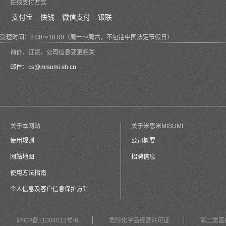
在线支付方式
支付宝
快钱
微信支付
银联
受理时间：8:00～18:00（周一～周六，不包括中国法定节假日）
询价、订货、公司信息变更相关
邮件：
cs@misumi.sh.cn
关于本网站
关于米思米MISUMI
使用规则
公司概要
网站地图
招聘信息
使用方法指南
个人信息及客户信息保护方针
沪ICP备11004012号-8
危险化学品经营许可证
第二类医