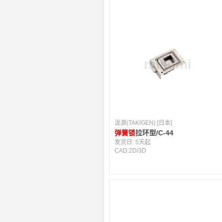
泷源(TAKIGEN) [日本]
弹簧锁
拉环型/C-44
发货日:
5天起
CAD:
2D
/
3D