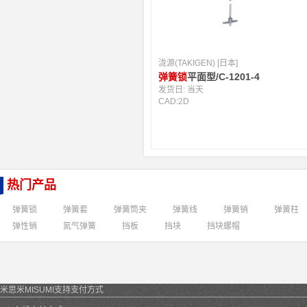
泷源(TAKIGEN) [日本]
弹簧锁
平面型/C-1201-4
发货日:
当天
CAD:
2D
热门产品
弹簧锁
弹簧套
弹簧筒夹
弹簧线
弹簧销
弹簧柱
弹性销
氮气弹簧
挡板
挡块
挡块螺帽
米思米MISUMI支持支付方式