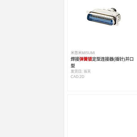
米思米MISUMI
焊接
弹簧锁
定型连接器(插针)并口
型
发货日:
当天
CAD:
2D