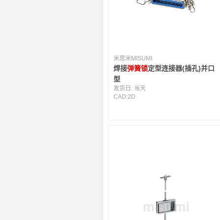
米思米MISUMI
焊接
弹簧锁
定型连接器(插孔)并口
型
发货日:
当天
CAD:
2D