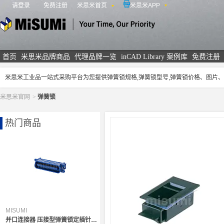
请登录
免费注册
米思米首页
米思米APP
米思米
首页
米思米品牌商品
代理品牌一览
inCAD Library 案例库
免费注册
米思米工业品一站式采购平台为您提供弹簧锁规格,弹簧锁型号,弹簧锁价格、图片
米思米官网
>
弹簧锁
热门商品
MISUMI
并口连接器 压接型弹簧锁定插针连接器（高品质）