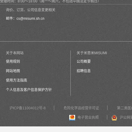
受理时间：8:00～18:00（周一～周六，不包括中国法定节假日）
询价、订货、公司信息变更相关
邮件：
cs@misumi.sh.cn
关于本网站
关于米思米MISUMI
使用规则
公司概要
网站地图
招聘信息
使用方法指南
个人信息及客户信息保护方针
沪ICP备11004012号-8
危险化学品经营许可证
第二类医
电子营业执照
沪公网安备