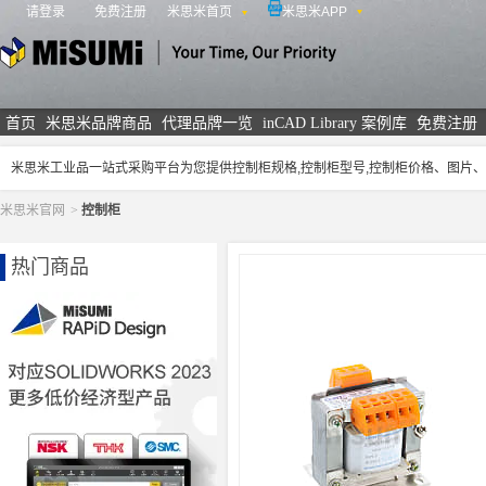
请登录
免费注册
米思米首页
米思米APP
米思米
首页
米思米品牌商品
代理品牌一览
inCAD Library 案例库
免费注册
米思米工业品一站式采购平台为您提供控制柜规格,控制柜型号,控制柜价格、图片
米思米官网
>
控制柜
热门商品