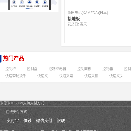
龟田电机(KAMEDA)[日本]
接地板
发货日:
当天
热门产品
控制柜
控制盒
控制继电器
控制面板
控制器
控制
快速棘轮扳手
快速夹
快速夹紧
快速夹钳
快速夹头
米思米MISUMI支持支付方式
在线支付方式
支付宝
快钱
微信支付
银联