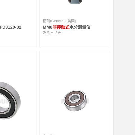
精耐(General) [美国]
/PD3129-32
MM8
非接触式
水分测量仪
发货日:
3天