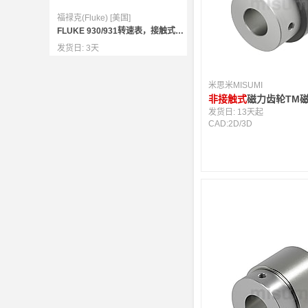
福禄克(Fluke) [美国]
FLUKE 930/931转速表，接触式和非接触式测量二合一
发货日:
3天
米思米MISUMI
非接触式
磁力齿轮TM
发货日:
13天起
CAD:
2D
/
3D