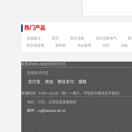
热门产品
非接触式
菲尼
菲尼克斯
菲尼克斯电气
费
粉末高速钢
粉碎机
风动套筒
风机
风枪
米思米MISUMI支持支付方式
在线支付方式
支付宝
快钱
微信支付
银联
受理时间：8:00～18:00（周一～周六，不包括中国法定节假日）
询价、订货、公司信息变更相关
邮件：
cs@misumi.sh.cn