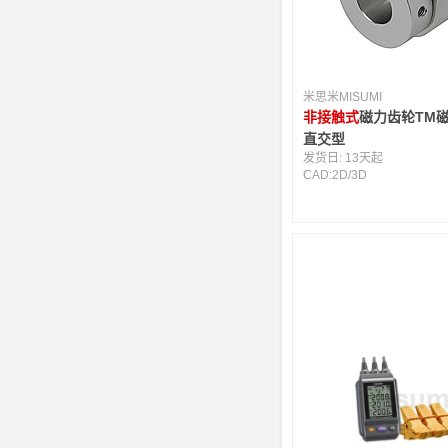
米思米MISUMI
非接触式
磁力齿轮TM磁
直交型
发货日:
13天起
CAD:
2D
/
3D