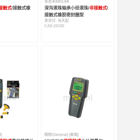
米思米MISUMI
接触式
/接触式橡
深沟滚珠轴承小径滚珠/
非接触式
/
接触式橡胶密封圈型
发货日:
当天起
CAD:
2D
/
3D
]
精耐(General) [美国]