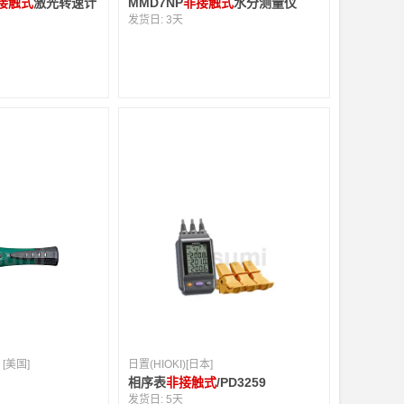
接触式
激光转速计
MMD7NP
非接触式
水分测量仪
发货日:
3天
 [美国]
日置(HIOKI)[日本]
相序表
非接触式
/PD3259
发货日:
5天