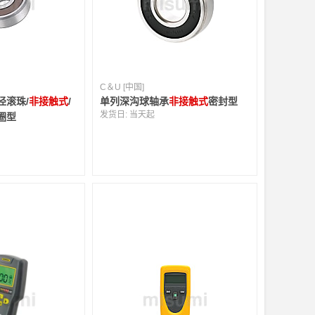
C＆U [中国]
径滚珠/
非接触式
/
单列深沟球轴承
非接触式
密封型
发货日:
当天起
圈型