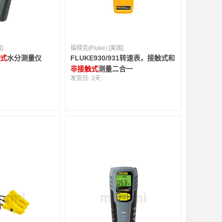
]
福禄克(Fluke) [美国]
触式
水分测量仪
FLUKE930/931转速表，接触式和
非接触式
测量二合一
发货日:
3天