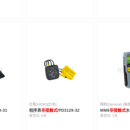
日置(HIOKI)[日本]
精耐(General) [美国
-31
相序表
非接触式
/PD3129-32
MM8
非接触式
水
发货日:
5天
发货日:
3天