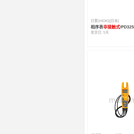
日置(HIOKI)[日本]
相序表
非接触式
/PD32
发货日:
5天