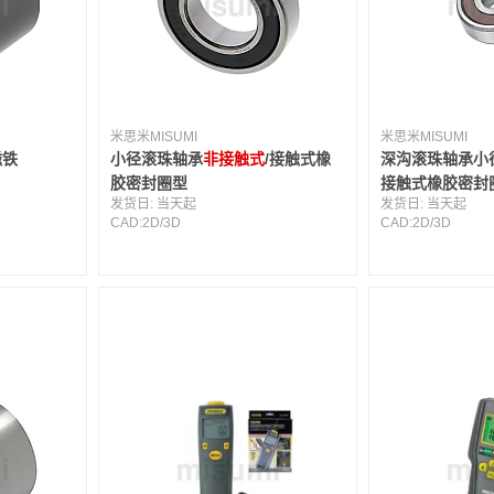
米思米MISUMI
米思米MISUMI
磁铁
小径滚珠轴承
非接触式
/接触式橡
深沟滚珠轴承小
胶密封圈型
接触式橡胶密封
发货日:
当天起
发货日:
当天起
CAD:
2D
/
3D
CAD:
2D
/
3D