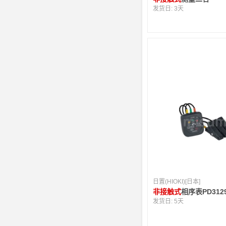
发货日:
3天
日置(HIOKI)[日本]
非接触式
相序表PD3129
发货日:
5天