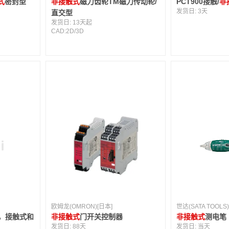
式
密封型
非接触式
磁力齿轮TM磁力传动轮/
PCT900接触/
非
发货日:
3天
直交型
发货日:
13天起
CAD:
2D
/
3D
欧姆龙(OMRON)[日本]
世达(SATA TOOLS)
速表，接触式和
非接触式
门开关控制器
非接触式
测电笔
发货日:
88天
发货日:
当天