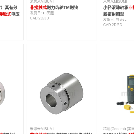
米思米MISUMI
米思米MISUMI
00V）真有效
非接触式
磁力齿轮TM磁铁
小径滚珠轴承
非
发货日:
13天起
接触式
电压
胶密封圈型
CAD:
2D
/
3D
发货日:
当天起
CAD:
2D
/
3D
米思米MISUMI
精耐(General) [美国