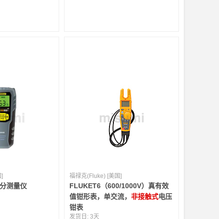
]
福禄克(Fluke) [美国]
分测量仪
FLUKET6（600/1000V）真有效
值钳形表，单交流，
非接触式
电压
钳表
发货日:
3天