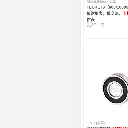
福禄克(Fluke) [美国]
FLUKET6（600/10
值钳形表，单交流，
非
钳表
发货日:
3天
C＆U [中国]