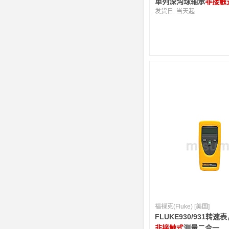
单列深沟球轴承
非接触
发货日:
当天起
福禄克(Fluke) [美国]
FLUKE930/931转
非接触式
测量二合一