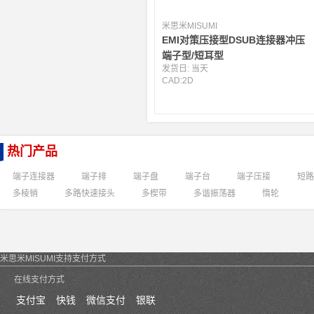
米思米MISUMI
EMI对策压接型DSUB连接器冲压
端子型/短耳型
发货日:
当天
CAD:
2D
热门产品
端子连接器
端子排
端子盘
端子台
端子压接
短路
多棱销
多路快速接头
多楔带
多谐振荡器
惰轮
米思米MISUMI支持支付方式
在线支付方式
支付宝
快钱
微信支付
银联