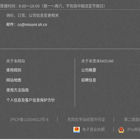
受理时间：8:00～18:00（周一～周六，不包括中国法定节假日）
询价、订货、公司信息变更相关
邮件：
cs@misumi.sh.cn
关于本网站
关于米思米MISUMI
使用规则
公司概要
网站地图
招聘信息
使用方法指南
个人信息及客户信息保护方针
沪ICP备11004012号-8
危险化学品经营许可证
第二类医
电子营业执照
沪公网安备