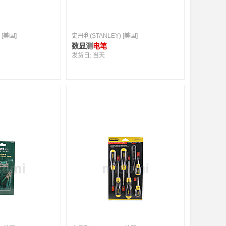
 [美国]
史丹利(STANLEY) [美国]
数显测
电笔
发货日:
当天