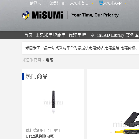
请登录
免费注册
米思米首页
米思米APP
米思米
首页
米思米品牌商品
代理品牌一览
inCAD Library 案例库
米思米工业品一站式采购平台为您提供电笔规格,电笔型号,电笔价格
米思米官网
>
电笔
热门商品
优利德(UNI-T) [中国]
UT12系列测电笔