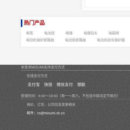
热门产品
电笔
电池组
电锤
电锤钻头
电磁阀
电动机保护断路器
电动机断路器
电动机综合保护器
米思米MISUMI支持支付方式
在线支付方式
支付宝
快钱
微信支付
银联
受理时间：8:00～18:00（周一～周六，不包括中国法定节假日）
询价、订货、公司信息变更相关
邮件：
cs@misumi.sh.cn