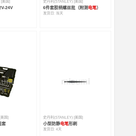
 [美国]
史丹利(STANLEY) [美国]
2V-24V
6件套胶柄螺丝批（附测
电笔
）
发货日:
当天
[美国]
史丹利(STANLEY) [美国]
组套
小型防静
电笔
形刷
发货日:
4天