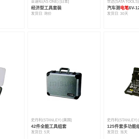
亚速旺(AS ONE) [日本]
世达(SATA TOOLS)
经济型工具套装
汽车测
电笔
6V-1
发货日:
询价
发货日:
30天
史丹利(STANLEY) [美国]
史丹利(STANLEY) 
42件全能工具组套
125件套多功能
发货日:
5天
发货日:
当天