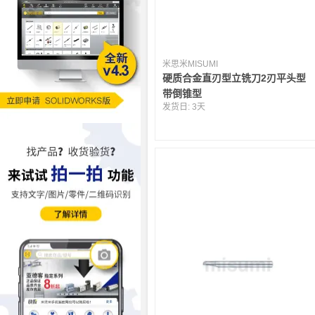
米思米MISUMI
硬质合金直刃型立铣刀2刃平头型
带倒锥型
发货日:
3天