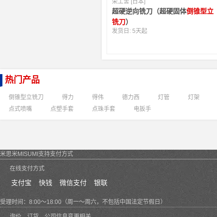
荣工舍 [日本]
超硬逆向铣刀（超硬固体
倒锥型立
铣刀
）
发货日:
5天起
热门产品
倒锥型立铣刀
得力
得伟
德力西
灯管
灯架
点式喷嘴
点塑手套
点珠手套
电扳手
米思米MISUMI支持支付方式
在线支付方式
支付宝
快钱
微信支付
银联
受理时间：8:00～18:00（周一～周六，不包括中国法定节假日）
询价、订货、公司信息变更相关