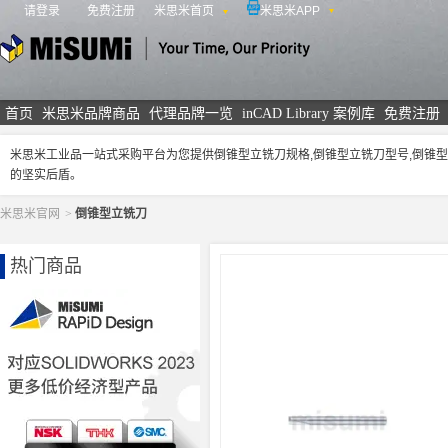
请登录
免费注册
米思米首页
米思米APP
米思米
首页
米思米品牌商品
代理品牌一览
inCAD Library 案例库
免费注册
米思米工业品一站式采购平台为您提供倒锥型立铣刀规格,倒锥型立铣刀型号,倒锥
的坚实后盾。
米思米官网
>
倒锥型立铣刀
热门商品