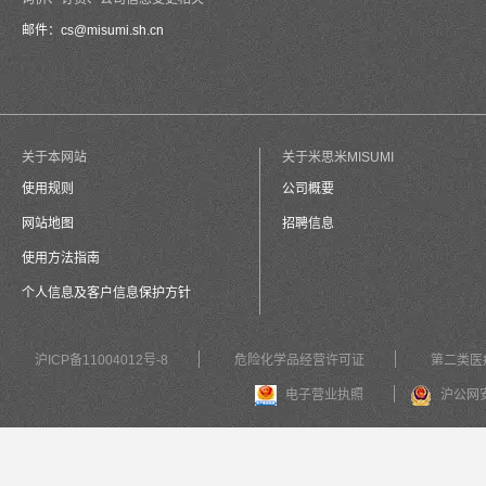
邮件：
cs@misumi.sh.cn
关于本网站
关于米思米MISUMI
使用规则
公司概要
网站地图
招聘信息
使用方法指南
个人信息及客户信息保护方针
沪ICP备11004012号-8
危险化学品经营许可证
第二类医
电子营业执照
沪公网安备