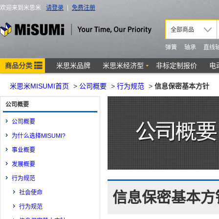
米思米MISUMI首页
>
公司概要
>
行为规范
>
信息保密基本方针
公司概要
公司概要
为什么选择MISUMI?
事业概要
发展概要
行为规范
社会使命
信息保密基本方
行为规范