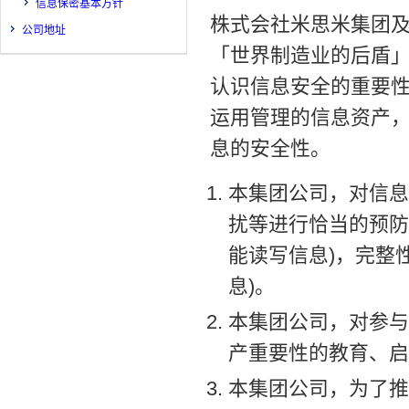
信息保密基本方针
株式会社米思米集团
公司地址
「世界制造业的后盾」
认识信息安全的重要
运用管理的信息资产
息的安全性。
本集团公司，对信息
扰等进行恰当的预防
能读写信息)，完整
息)。
本集团公司，对参与
产重要性的教育、启
本集团公司，为了推