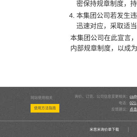
密保持规章制度，持
本集团公司若发生违
迅速对应，采取适当
本集团公司在此宣言
内部规章制度，以成