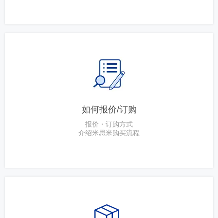
如何报价/订购
报价・订购方式
介绍米思米购买流程