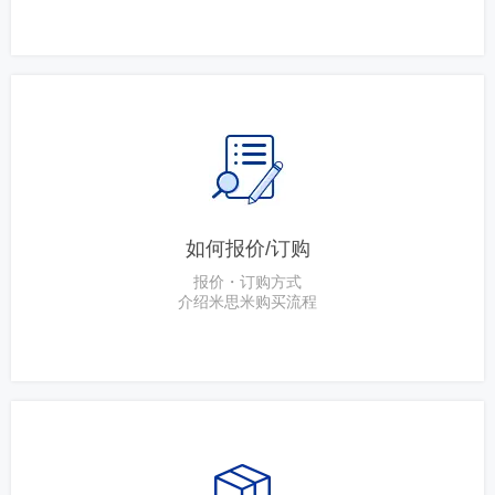
如何报价/订购
报价・订购方式
介绍米思米购买流程