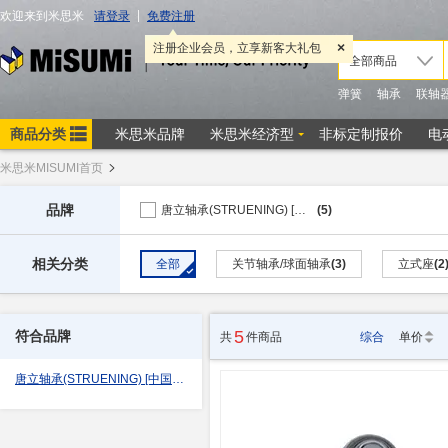
米思米MISUMI首页
品牌
唐立轴承(STRUENING) [中国台湾]
(5)
相关分类
全部
关节轴承/球面轴承
(3)
立式座
(2
5
符合品牌
综合
单价
共
件
商品
唐立轴承(STRUENING) [中国台湾]