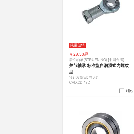
限量促销
￥
29.38起
唐立轴承(STRUENING) [中国台湾]
关节轴承 标准型自润滑式内螺纹
型
预计发货日:
当天起
CAD:
2D
/
3D
对比