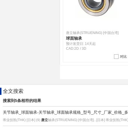
唐立轴承(STRUENING) [中国台湾]
球面轴承
预计发货日:
14天起
CAD:
2D
/
3D
对比
全文搜索
搜索到
5
条相符的结果
关节轴承_球面轴承-关节轴承_球面轴承规格_型号_尺寸_厂家_价格_
蒂业技凯(THK) [日本] (9)
唐立
轴承(STRUENING) [中国台湾]...[日本] 蒂业技凯(THK