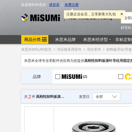
米思米MISUMI首页
冲压模具用零件
导向零件
卸料板导柱/导套
米思米全球专业零配件供应商为您提供
高刚性卸料板滚针导柱用固定
品牌
(2)
2
发货日
全部
共
件
高刚性卸料板滚针导柱用固定挡块