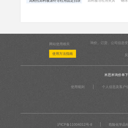
高刚性卸料板滚针导柱用固定挡块
卸料板导柱用夹具
钢球