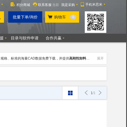
、规格、标准的海量CAD数据免费下载，并提供
高刚性卸料板滚针导柱用固定挡块
展开
购买
1
/
1