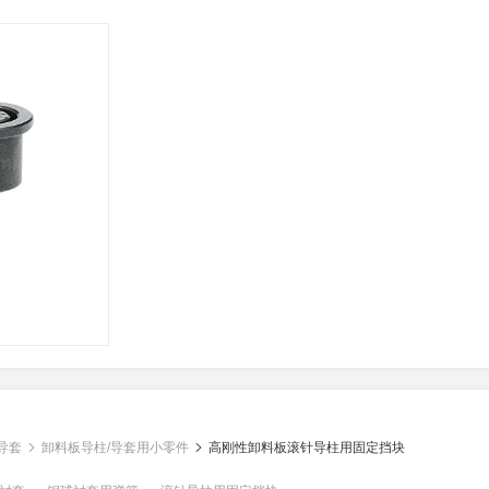
导套
卸料板导柱/导套用小零件
高刚性卸料板滚针导柱用固定挡块