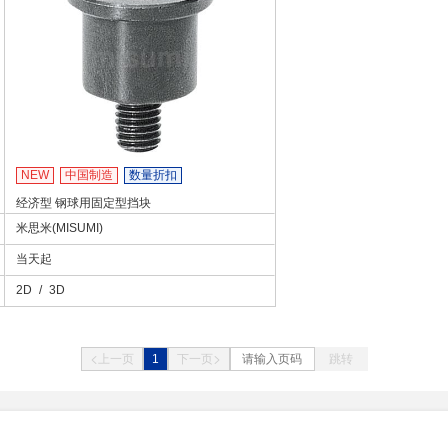
NEW
中国制造
数量折扣
经济型 钢球用固定型挡块
米思米(MISUMI)
当天起
2D
/
3D
1
跳转
上一页
下一页