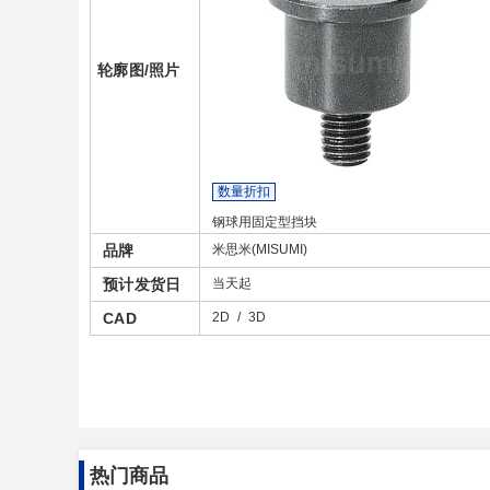
轮廓图/照片
数量折扣
钢球用固定型挡块
品牌
米思米(MISUMI)
预计发货日
当天起
CAD
2D
/
3D
热门商品