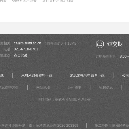
衬套
钢球衬套用弹簧
滚针导柱用固定挡块