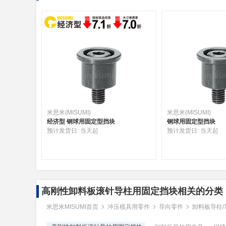
米思米(MISUMI)
米思米(MISUMI)
经济型 钢球用固定型挡块
钢球用固定型挡块
预计发货日:
当天起
预计发货日:
当天起
高刚性卸料板滚针导柱用固定挡块相关的分类
米思米MISUMI首页
冲压模具用零件
导向零件
卸料板导柱/