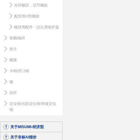
吊环螺丝，活节螺栓
配管用U型螺栓
螺丝用配件・沉孔用保护盖
垫圈/轴环
垫片
螺塞
卡销/开口销
键
扣环
定位销/台阶定位销/弹簧定位
销
关于MISUMI-经济型
关于非标AI报价