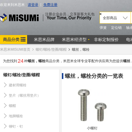
米思米MISUMI首页
螺钉/螺栓/垫圈/螺帽
螺丝，螺栓
24
为您找到
种
螺丝，螺栓
商品分类，米思米全球专业零配件供应商为您提供
螺丝
螺钉/螺栓/垫圈/螺帽
螺丝，螺栓分类的一览表
建材用螺栓
垫片（螺丝用垫片）
螺帽
地脚螺栓
铆钉・钉
小螺钉