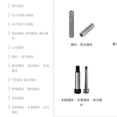
通孔螺栓
内六角圆头螺栓
内六角沉头螺栓
美标螺丝·英制螺丝·威氏螺
丝
蝶
螺柱・双头螺栓
止动螺丝
螺柱・双头螺栓
蝶形螺丝，滚花螺丝，装饰
螺丝
T型螺栓·圆头螺栓
树脂螺丝・陶瓷螺丝
防脱螺丝
剥线螺栓・夹紧螺栓・肩式螺
钉
剥线螺栓・夹紧螺栓・肩式
螺钉