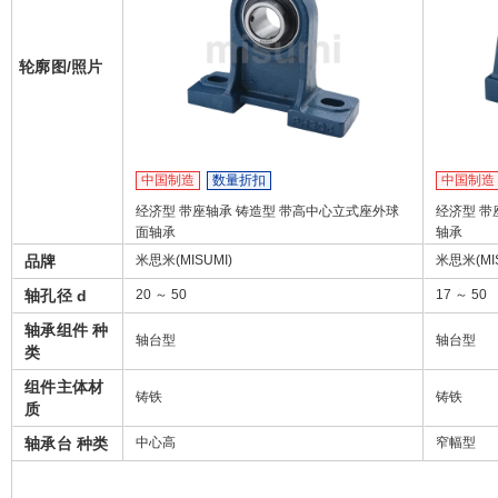
轮廓图/照片
中国制造
数量折扣
中国制造
经济型 带座轴承 铸造型 带高中心立式座外球
经济型 带
面轴承
轴承
品牌
米思米(MISUMI)
米思米(MIS
轴孔径 d
20 ～ 50
17 ～ 50
轴承组件 种
轴台型
轴台型
类
组件主体材
铸铁
铸铁
质
轴承台 种类
中心高
窄幅型