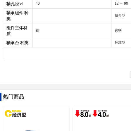
轴孔径 d
40
12 ～ 90
轴承组件 种
轴台型
类
组件主体材
钢
铸铁
质
轴承台 种类
标准型
热门商品