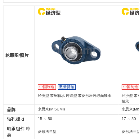
轮廓图/照片
中国制造
数量折扣
中国制造
经济型 带座轴承 铸造型 带菱形座外球面轴承
经济型 带
轴承
品牌
米思米(MISUMI)
米思米(MIS
轴孔径 d
15 ～ 50
17 ～ 30
轴承组件 种
菱形法兰型
菱形法兰
类