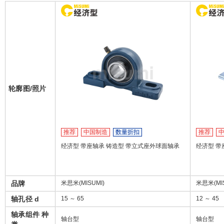
轮廓图/照片
推荐
中国制造
数量折扣
推荐
经济型 带座轴承 铸造型 带立式座外球面轴承
经济型 带
品牌
米思米(MISUMI)
米思米(MIS
轴孔径 d
15 ～ 65
12 ～ 45
轴承组件 种
轴台型
轴台型