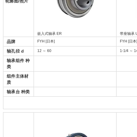
轮廓图/照片
嵌入式轴承 ER
带座轴承 
品牌
FYH [日本]
FYH [日本
轴孔径 d
12 ～ 60
1-1/4 ～ 1
轴承组件 种
类
组件主体材
质
轴承台 种类