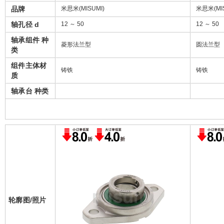
品牌
米思米(MISUMI)
米思米(MIS
轴孔径 d
12 ～ 50
12 ～ 50
轴承组件 种
菱形法兰型
圆法兰型
类
组件主体材
铸铁
铸铁
质
轴承台 种类
轮廓图/照片