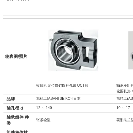
轮廓图/照片
收线机 定位螺钉圆柱孔形 UCT形
轴承座组件
轮圆孔形 M
品牌
旭精工(ASAHI SEIKO) [日本]
旭精工(ASA
轴孔径 d
12 ～ 140
10 ～ 17
轴承组件 种
张紧轮型
菱形法兰
类
组件主体材