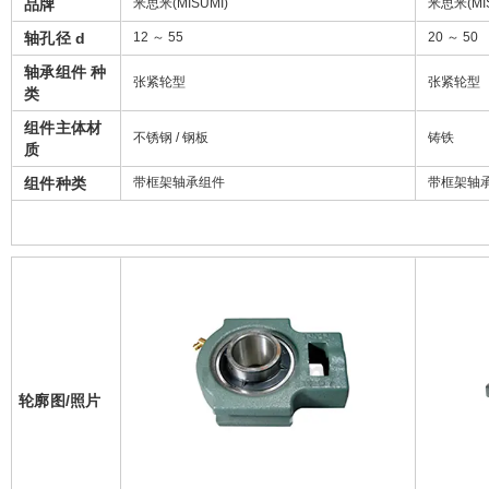
品牌
米思米(MISUMI)
米思米(MIS
轴孔径 d
12 ～ 55
20 ～ 50
轴承组件 种
张紧轮型
张紧轮型
类
组件主体材
不锈钢 / 钢板
铸铁
质
组件种类
带框架轴承组件
带框架轴
轮廓图/照片