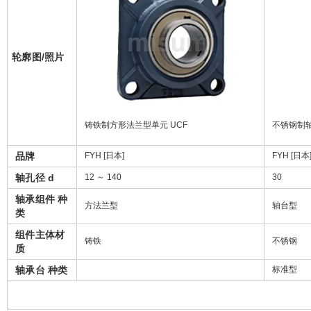
轮廓图/照片
铸铁制方形法兰型单元 UCF
不锈钢制轴
品牌
FYH [日本]
FYH [日本
轴孔径 d
12 ～ 140
30
轴承组件 种
方法兰型
轴台型
类
组件主体材
铸铁
不锈钢
质
轴承台 种类
标准型