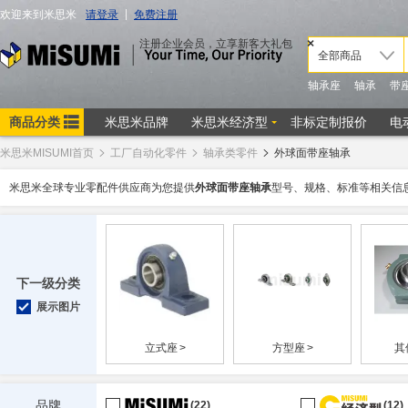
米思米MISUMI首页
工厂自动化零件
轴承类零件
外球面带座轴承
米思米全球专业零配件供应商为您提供
外球面带座轴承
型号、规格、标准等相关信
下一级分类
展示图片
立式座
>
方型座
>
其
品牌
(22)
(12)