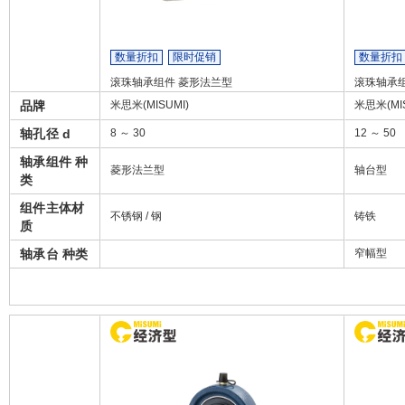
数量折扣
限时促销
数量折扣
滚珠轴承组件 菱形法兰型
滚珠轴承
品牌
米思米(MISUMI)
米思米(MIS
轴孔径 d
8 ～ 30
12 ～ 50
轴承组件 种
菱形法兰型
轴台型
类
组件主体材
不锈钢 / 钢
铸铁
质
轴承台 种类
窄幅型