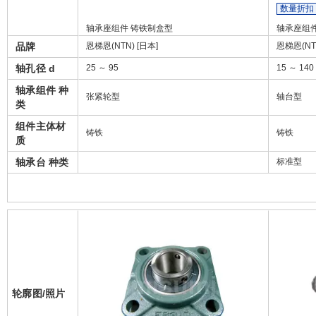
数量折扣
轴承座组件 铸铁制盒型
轴承座组件
品牌
恩梯恩(NTN) [日本]
恩梯恩(NTN
轴孔径 d
25 ～ 95
15 ～ 140
轴承组件 种
张紧轮型
轴台型
类
组件主体材
铸铁
铸铁
质
轴承台 种类
标准型
轮廓图/照片