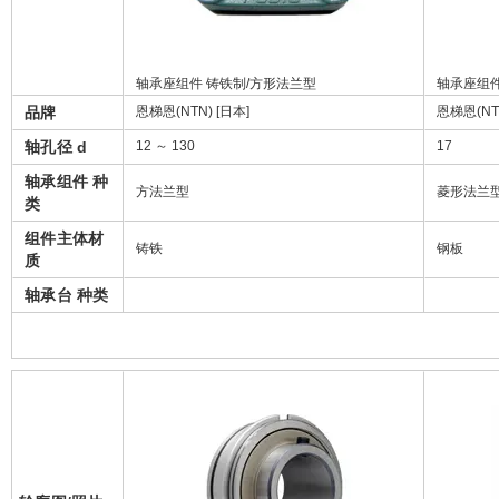
轴承座组件 铸铁制/方形法兰型
轴承座组
品牌
恩梯恩(NTN) [日本]
恩梯恩(NTN
轴孔径 d
12 ～ 130
17
轴承组件 种
方法兰型
菱形法兰
类
组件主体材
铸铁
钢板
质
轴承台 种类