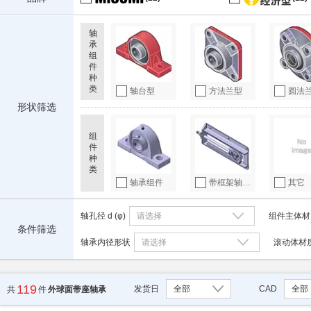
轴
承
组
件
种
类
轴台型
方法兰型
圆法
形状筛选
组
件
种
类
轴承组件
带框架轴承组件
其它
轴孔径 d
(
φ
)
请选择
组件主体材
条件筛选
轴承内径形状
请选择
滚动体材
119
发货日
全部
CAD
全部
共
件
外球面带座轴承