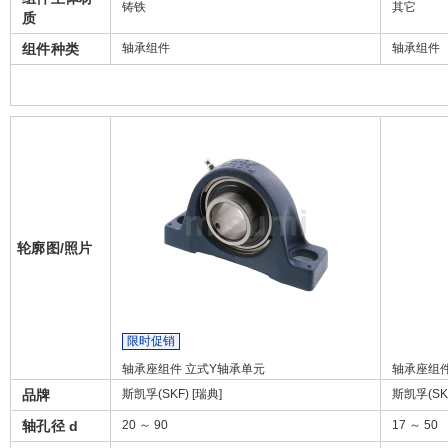
铸铁
其它
质
组件种类
轴承组件
轴承组件
轮廓图/照片
限时促销
轴承座组件 立式Y轴承单元
轴承座组件
品牌
斯凯孚(SKF) [瑞典]
斯凯孚(SKF
轴孔径 d
20 ～ 90
17 ～ 50