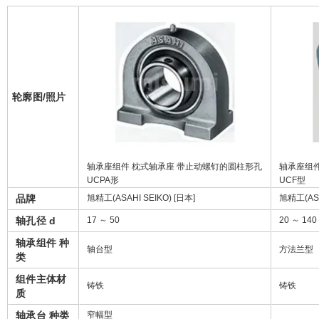
轮廓图/照片
轴承座组件 枕式轴承座 带止动螺钉的圆柱形孔
轴承座组件
UCPA形
UCF型
品牌
旭精工(ASAHI SEIKO) [日本]
旭精工(ASA
轴孔径 d
17 ～ 50
20 ～ 140
轴承组件 种
轴台型
方法兰型
类
组件主体材
铸铁
铸铁
质
轴承台 种类
窄幅型