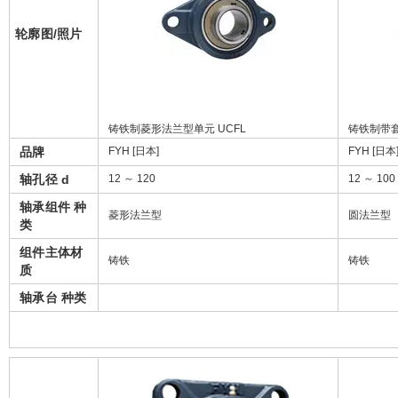
轮廓图/照片
铸铁制菱形法兰型单元 UCFL
铸铁制带套
品牌
FYH [日本]
FYH [日本
轴孔径 d
12 ～ 120
12 ～ 100
轴承组件 种
菱形法兰型
圆法兰型
类
组件主体材
铸铁
铸铁
质
轴承台 种类