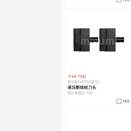
￥
64.70起
易尔拓(YATO) [波兰]
液压断线钳刀头
预计发货日:
5天
对比