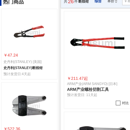
26
热门商品
综合
单价
共
件
断线钳
￥47.24
史丹利(STANLEY) [美国]
史丹利(STANLEY)断线钳
预计发货日:
4天起
￥
211.47起
ARM产业(ARM SANGYO) [日本]
ARM产业螺栓切割工具
预计发货日:
11天起
对比
￥522.36