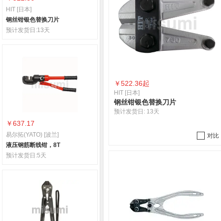
HIT [日本]
钢丝钳银色替换刀片
预计发货日:
13天
￥
522.36起
HIT [日本]
钢丝钳银色替换刀片
预计发货日:
13天
￥637.17
易尔拓(YATO) [波兰]
对比
液压钢筋断线钳，8T
预计发货日:
5天