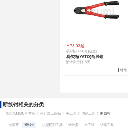
￥
73.03起
易尔拓(YATO) [波兰]
易尔拓(YATO)断线钳
预计发货日:
5天
对比
断线钳相关的分类
米思米MISUMI首页
生产加工用品
手工具
切割工具
断线钳
电缆剪
断线钳
小型切割工具
钢丝剪
金工锯
切割工具