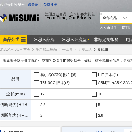
米思米MISUMI首页
生产加工用品
手工具
切割工具
断线钳
米思米全球专业零配件供应商为您提供
断线钳
型号、规格、标准等相关信息，另有
易尔拓(YATO) [波兰](6)
HIT [日本](4)
品牌
TRUSCO [日本](2)
全长(mm)
12
16
切断能力(HRB80软线)(mm)
3.2
5
切断能力(HRC20硬线)(mm)
2
2.9