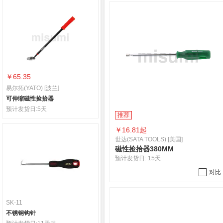
￥65.35
易尔拓(YATO) [波兰]
可伸缩磁性捡拾器
预计发货日:
5天
推荐
￥
16.81起
世达(SATA TOOLS) [美国]
磁性捡拾器380MM
预计发货日:
15天
对比
SK-11
不锈钢钩针