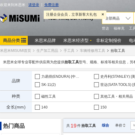
米思米MISUMI首页
生产加工用品
手工具
车辆维修用工具
拾取工具
米思米全球专业零配件供应商为您提供
拾取工具
型号、规格、标准等相关信息，另
力易得(ENDURA) [中国](4)
品牌
SK-11(2)
种类
磁性工具
其他工具・相关用品
全长(mm)
140
150
19
热门商品
综合
单价
共
件
拾取工具