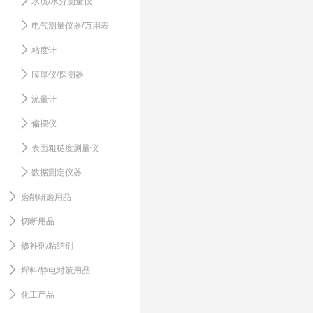
水质/水分测量仪
电气测量仪器/万用表
粘度计
膜厚仪/探测器
流量计
偏摆仪
表面粗糙度测量仪
数据测定仪器
磨削研磨用品
切断用品
修补剂/粘结剂
焊料/静电对策用品
化工产品