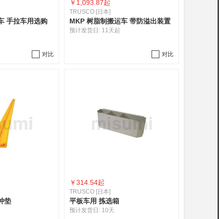
￥
1,093.87起
TRUSCO [日本]
车 手拉车用选购
MKP 树脂制搬运车 带防溢出装置
预计发货日:
11天起
对比
对比
￥
314.54起
TRUSCO [日本]
冲垫
平板车用 拣选箱
预计发货日:
10天