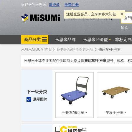
米思米MISUMI首页
捆包用品/物流保管用品
搬运车/手推车
米思米全球专业零配件供应商为您提供
搬运车/手推车
型号、规格、标
下一级分类
展示图片
手推车/搬运车
>
平板手推车
>
(1)