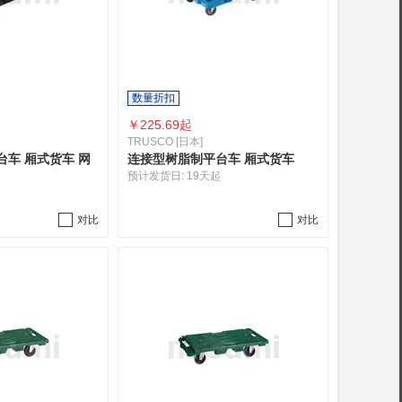
数量折扣
￥
225.69起
TRUSCO [日本]
车 厢式货车 网
连接型树脂制平台车 厢式货车
预计发货日:
19天起
起
对比
对比