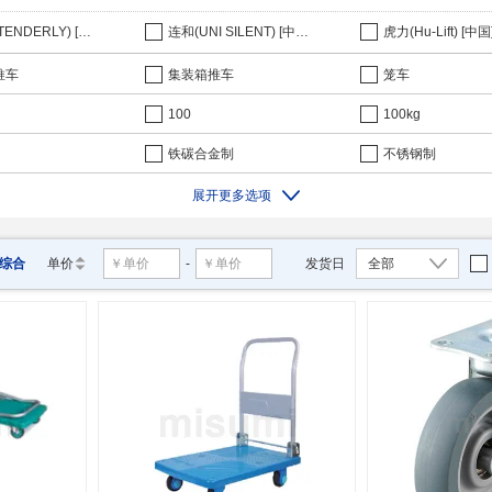
泰得力(TENDERLY) [中国](51)
连和(UNI SILENT) [中国](29)
虎力(Hu-Lift) [中国]
推车
集装箱推车
笼车
100
100kg
铁碳合金制
不锈钢制
展开更多选项
综合
单价
-
发货日
全部