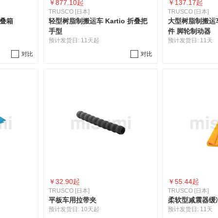
￥
877.10起
￥
137.17起
TRUSCO [日本]
TRUSCO [日本]
折叠箱
轻型树脂制搬运车 Kartio 折叠把
大型树脂制搬运
手型
件 脚轮制动器
预计发货日:
11天起
预计发货日:
11天
对比
对比
￥
32.90起
￥
55.44起
TRUSCO [日本]
TRUSCO [日本]
平板车用拉带夹
柔软型减震器缓
预计发货日:
10天起
预计发货日:
11天