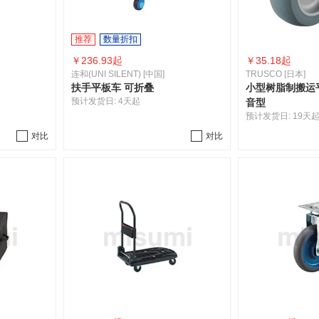
推荐
数量折扣
￥
236.93起
￥
35.18起
连和(UNI SILENT) [中国]
TRUSCO [日本]
扶手平板车 可折叠
小型树脂制搬运平
预计发货日:
4天起
音型
预计发货日:
19天
对比
对比