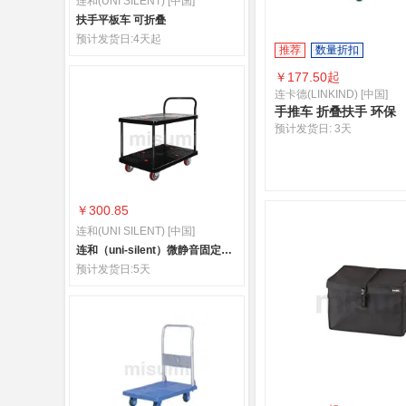
连和(UNI SILENT) [中国]
扶手平板车 可折叠
预计发货日:
4天起
推荐
数量折扣
￥
177.50起
连卡德(LINKIND) [中国]
手推车 折叠扶手 环保
预计发货日:
3天
￥300.85
连和(UNI SILENT) [中国]
连和（uni-silent）微静音固定扶手双层小推车
预计发货日:
5天