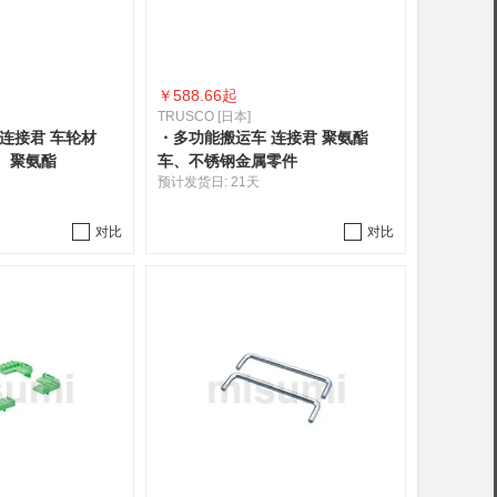
￥
588.66起
TRUSCO [日本]
连接君 车轮材
・多功能搬运车 连接君 聚氨酯
、聚氨酯
车、不锈钢金属零件
预计发货日:
21天
对比
对比