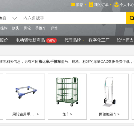
准等相关信息，另有不同
搬运车/手推车
型号、规格、标准的海量CAD数据免费下载，
周转箱用手推车
>
笼车
>
两轮搬运车
>