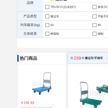
品牌
TRUSCO [日本](67)
产品类型
搬运车
平板手
均等载荷(kg)
50
90
主体材质
树脂制
钢制
239
热门商品
共
件
搬运车/手推车
￥236.93