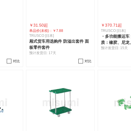
￥
31.50起
￥
370.71起
单品价(未税)：
￥7.88
TRUSCO [日本]
TRUSCO [日本]
・多功能搬运车 
厢式货车用选购件 防溢出套件 面
质：橡胶、尼龙
板零件套件
预计发货日:
15天
预计发货日:
17天
对比
对比