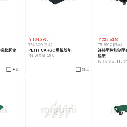
￥
164.29起
￥
233.53起
TRUSCO [日本]
TRUSCO [日本]
O 橡胶脚轮
PETIT CARGO用橡胶垫
连接型树脂制平台
预计发货日:
10天
眼型
预计发货日:
11天
对比
对比