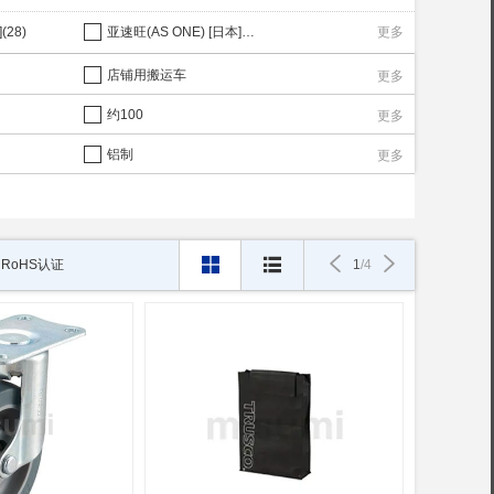
(28)
亚速旺(AS ONE) [日本](22)
更多
店铺用搬运车
更多
约100
更多
铝制
更多
RoHS认证
1
/
4