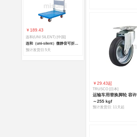
￥189.43
连和(UNI SILENT) [中国]
连和（uni-silent）微静音可折叠扶手平板小推车
预计发货日:
5天
￥
29.43起
TRUSCO [日本]
运输车用替换脚轮 容许载
～255 kgf
预计发货日:
11天起