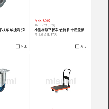
￥
44.80起
TRUSCO [日本]
板车 敏捷君 消
小型树脂平板车 敏捷君 专用盖板
预计发货日:
17天
起
对比
对比