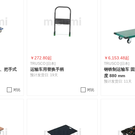
￥
272.80起
￥
6,153.48起
TRUSCO [日本]
TRUSCO [日本]
型、把手式
运输车用替换手柄
钢铁制运输车 固
预计发货日:
19天
度 880 mm
预计发货日:
11天
对比
对比