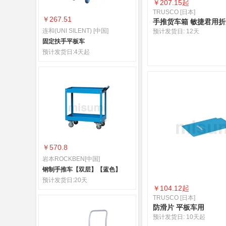
￥
207.15起
TRUSCO [日本]
￥267.51
手推货车箱 敏捷君用
连和(UNI SILENT) [中国]
预计发货日:
12天
固定扶手平板车
预计发货日:
4天起
￥570.8
岩本ROCKBEN[中国]
钢制手推车【双层】【蓝色】
预计发货日:
20天
￥
104.12起
TRUSCO [日本]
防滑片 平板车用
预计发货日:
10天起