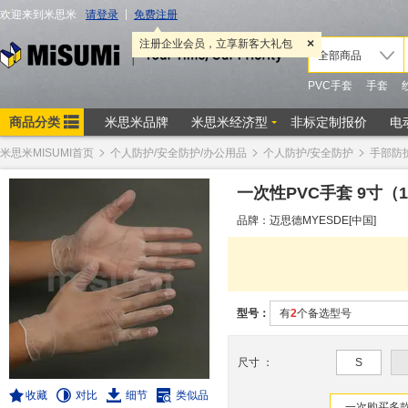
米思米MISUMI首页
个人防护/安全防护/办公用品
个人防护/安全防护
手部防
一次性PVC手套 9寸
（
品牌：迈思德MYESDE[中国]
型号：
有
2
个备选型号
尺寸
：
S
收藏
对比
细节
类似品
一次购买多款