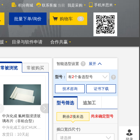
智能选型设置
展开
常被浏览
常被购买
型号：
有
2
个备选型号
技术咨询
证书下载
型号筛选
追加工
中兴化成 氟树脂浸渍玻
世达(SATA TOOLS)铁皮
GOOT 替换烙铁头 4.7
尚未确定型号
剩余
2
项未选
璃布片（非粘合型）
大力钳8"
型 RX-802/822/852AS
用
中兴化成工业(CHUKOH) [日本]
世达(SATA TOOLS) [美国]
太洋电机产业（GOOT）[
插口宽(S尺寸)
发货日：10天起
发货日：10天
发货日：10天