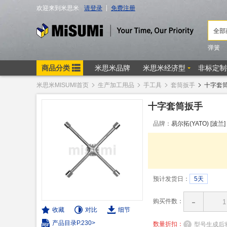
米思米MISUMI首页
生产加工用品
手工具
套筒扳手
十字套
十字套筒扳手
品牌：
易尔拓(YATO) [波兰]
预计发货日：
5天
-
购买件数：
收藏
对比
细节
产品目录P.230>
数量折扣：
型号生成后