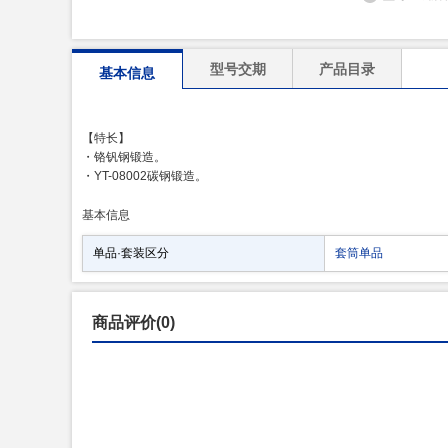
型号交期
产品目录
基本信息
【特长】
・铬钒钢锻造。
・YT-08002碳钢锻造。
基本信息
单品·套装区分
套筒单品
商品评价(0)