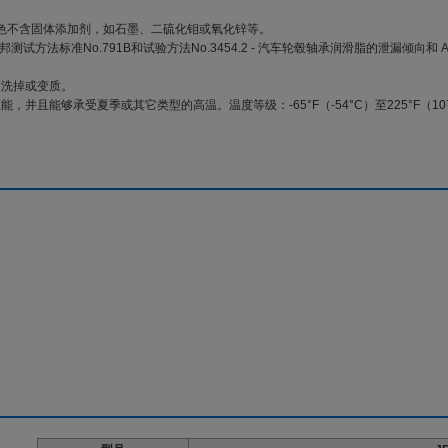
琥珀色不含固体添加剂，如石墨、二硫化钼或氧化锌等。
过联邦测试方法标准No.791B和试验方法No.3454.2 - 汽车轮毂轴承润滑脂的泄漏倾
被洗掉或变质。
，并且能够承受夏季或其它类型的高温。温度等级：-65°F（-54°C）至225°F（10