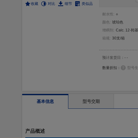
收藏
对比
细节
类似品
耐水性
:
○
颜色
:
琥珀色
增稠剂
:
Calc. 12-羟
箱规
:
30支/箱
预计发货日：
- -
数量折扣：
型号
基本信息
型号交期
产品概述