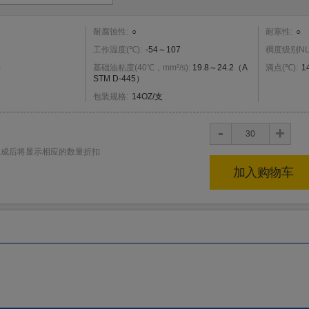
耐腐蚀性
:
○
耐寒性
:
○
工作温度
(
℃
)
:
-54～107
稠度级别NL
基
基础油粘度(40℃，mm²/s):
19.8～24.2（A
滴点
(
℃
)
:
1
STM D-445）
包装规格
:
14OZ/支
+
-
生成后将显示相应的数量折扣
加入购物车