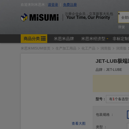
米思米MISUMI首页
生产加工用品
化工产品
润滑脂
润滑脂
JET-LUB极
品牌：JET-LUBE
型号：
有
1
个备选型
包装规格
：
查看大图
类型
：