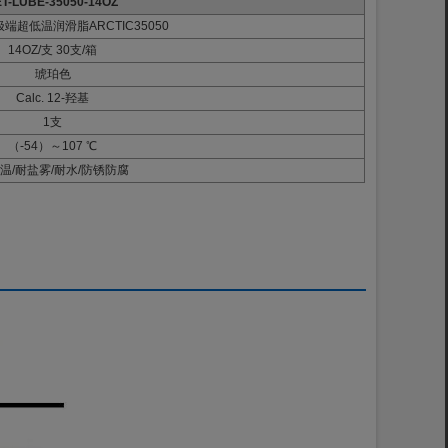
ET-LUBE-35050-14OZ
E极端超低温润滑脂ARCTIC35050
14OZ/支 30支/箱
琥珀色
Calc. 12-羟基
1支
（-54）～107 ℃
温/耐盐雾/耐水/防锈防腐