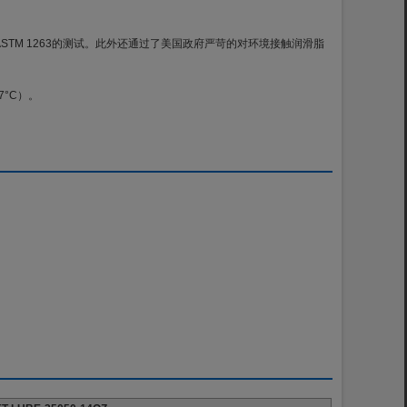
向和 ASTM 1263的测试。此外还通过了美国政府严苛的对环境接触润滑脂
7°C）。