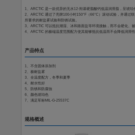
1、ARCTIC 是一款优异的无水12-羟基硬脂酸钙低温润滑脂，呈
2、ARCTIC 通过了壳牌100小时150°F（66°C）滚动试验，并通
所要求的耐盐雾试验和防锈试验。
3、ARCTIC 可以抵抗潮湿、冰和路面盐等环境接触，而不会硬化、
4、ARCTIC 的极端温度范围配方使其能够抵抗低温而不会降低润滑性能
产品特点
1、不含固体添加剂
2、极耐盐雾
3、全温度配方，冬季和夏季
4、耐水性好
5、防锈和防腐蚀
6、颜色琥珀色
7、满足军标MIL-G-25537C
规格概述