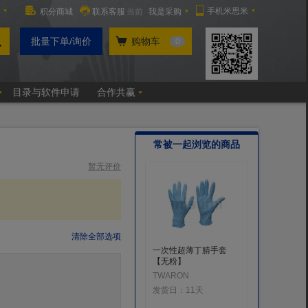
常被一起浏览的商品
暂无评价
清除全部选项
一次性超薄丁腈手套
防爆S型
【无粉】
CNFB [
TWARON
发货日：
发货日：
11天