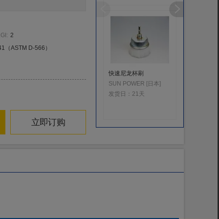
GI
:
2
41（ASTM D-566）
快速尼龙杯刷
超硬刀具
具 轴径φ3
SUN POWER [日本]
发货日：
21天
发货日：
立即订购