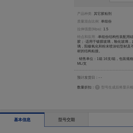
产品种类
:
其它胶粘剂
质量混合比例
:
单组份
拉伸强度
(
Mpa
)
:
1.5
特点和应用:
·单组份结构性装配用
胶；·适用于镀膜玻璃，釉化玻璃，
璃，阳极氧化和粉末喷涂铝型材及
材的结构粘接。
:
销售单位：1箱 16支/箱，包装规格
ML/支
预计发货日：
- -
数量折扣：
型号生成后将显示
基本信息
型号交期