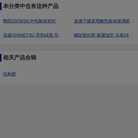
本分类中也有这种产品
陶熙/DOWSIL中性耐候密封胶791[建筑用]
道康宁建筑用酸性耐候玻璃胶GLASS
信越/SHINETSU 导热硅脂 导热膏 G-746
螺纹密封胶 耐腐蚀型 乐泰586 红色 中粘度螺纹密封胶 50mL
相关产品合辑
结构胶