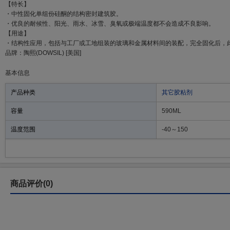
【特长】
・中性固化单组份硅酮的结构密封建筑胶。
・优良的耐候性、阳光、雨水、冰雪、臭氧或极端温度都不会造成不良影响。
【用途】
・结构性应用，包括与工厂或工地组装的玻璃和金属材料间的装配，完全固化后，
品牌：陶熙(DOWSIL) [美国]
基本信息
产品种类
其它胶粘剂
容量
590ML
温度范围
-40～150
商品评价(0)