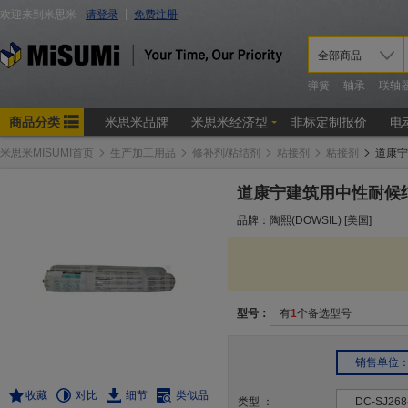
米思米MISUMI首页
生产加工用品
修补剂/粘结剂
粘接剂
粘接剂
道康宁
道康宁建筑用中性耐候结
品牌：陶熙(DOWSIL) [美国]
型号：
有
1
个备选型号
销售单位：1
收藏
对比
细节
类似品
类型
：
DC-SJ268