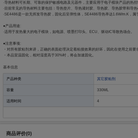
·导热材料可长期、可靠的保护敏感电路及元器件，主要应用于电子模块产品的热控
·目前常见的导热材料主要包括：导热垫片、导热灌封胶、导热胶、导热胶带和导热
·SE4486是一款无挥发导热胶，固化后呈弹性体，SE4486导热率达1.6W/m.K
●产品用途:
·适用于发热量大的电子模块，如电源、喷墨打印头、ECU、驱动IC等散热场合。
●注意事项:
・对所有胶粘剂来讲，正确的表面处理决定着粘接效果的好坏，因此在使用之前要求
・本品室温固化，相对湿度高于30%时，将会加速固化。
基本信息
产品种类
其它胶粘剂
容量
330ML
适用时间
4
商品评价(0)