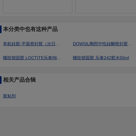
本分类中也有这种产品
有机硅胶-平面密封胶（次日发货）
DOWSIL陶熙中性硅酮密封胶NP建筑用玻璃胶
螺纹锁固胶 LOCTITE乐泰962T高强度触变型螺纹锁固胶
螺纹锁固胶 乐泰242胶水50ml
相关产品合辑
胶粘剂