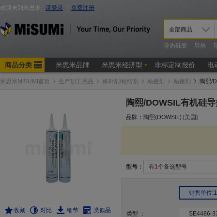
米思米MISUMI首页
生产加工用品
修补剂/粘结剂
粘接剂
粘接剂
陶熙/
陶熙/DOWSIL有机硅
品牌：陶熙(DOWSIL) [美国]
型号：
有
1
个备选型号
销售单位:1
收藏
对比
细节
类似品
类型
：
SE4486-3