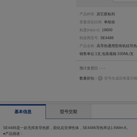
产品种类
:
其它胶粘剂
质量混合比例
:
单组份
粘度
(
mpa.s
)
:
19600
制造商型号
:
SE4486
产品名称
:
高导热通用型有机硅导热
销售单位:1支,包装规格:330ML/支
预计发货日：
- -
数量折扣：
型号生成后将显示
基本信息
型号交期
SE4486是一款无挥发导热胶，固化后呈弹性体，SE4486导热率达1.6W/m.K。
●产品描述：