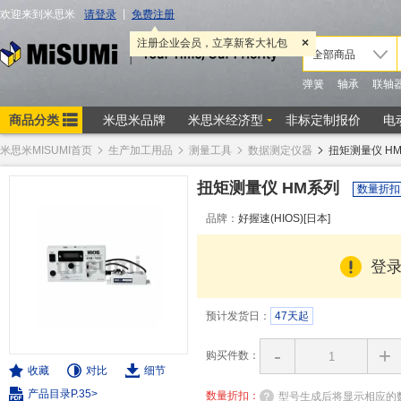
米思米MISUMI首页
生产加工用品
测量工具
数据测定仪器
扭矩测量仪 H
扭矩测量仪 HM系列
数量折扣
品牌：
好握速(HIOS)[日本]
登
预计发货日：
47天起
-
+
购买件数：
收藏
对比
细节
产品目录P.35>
数量折扣：
型号生成后将显示相应的