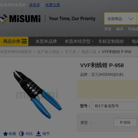
米思米MISUMI首页
生产加工用品
手工具
电设工具
VVF剥线钳 P-958
VVF剥线钳 P-958
品牌：宝三(HOZAN)[日本]
型号：
有
1
个备选型号
类型
：
P-958
收藏
对比
细节