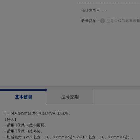
预计发货日：
- -
数量折扣：
型号生成后将显示
基本信息
型号交期
可同时对3条芯线进行剥线的VVF剥线钳。
【特长】
・适用于剥离芯线包覆层。
・适用于剥离电缆外装。
・切断能力（VVF电缆：1.6、2.0mm×2芯/EM-EEF电缆：1.6、2.0mm×3芯）。