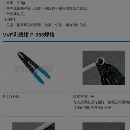
・重量：210g。
・带剥线辅助弹簧，操作不熟练也不易损伤芯线包覆层。
・带剥离刻度。
【用途】
・只需一把即可完成测量、剥离、切割、螺旋弯曲作业。
VVF剥线钳 P-958规格
P-958外观
螺旋弯曲钳子
可完成需要进行圆灯口接线及外置插
接线的圆圈头弯曲的钳子。