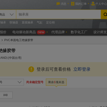
PVC单面电工绝缘胶带
绝缘胶带
AND) [中国台湾]
登录后可查看价格
立即登录
尚未确定型号
号
剩余
1
项未选
IA8