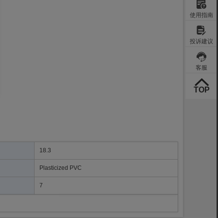
18.3
Plasticized PVC
7