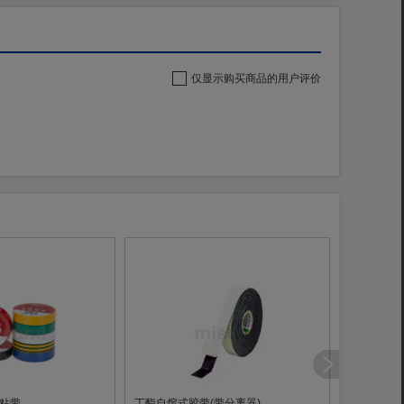
仅显示购买商品的用户评价
自粘带
丁酯自熔式胶带(带分离器)
德莎 电绝缘