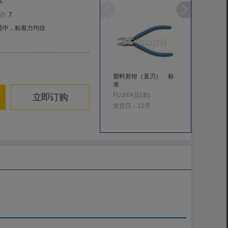
系
V
)
:
7
适中，粘着力均佳
塑料剪钳（直刃） 标
智能型数
准
（低湿度
10%〜
FUJIYA [日本]
立即订购
发货日：
11天
发货日：