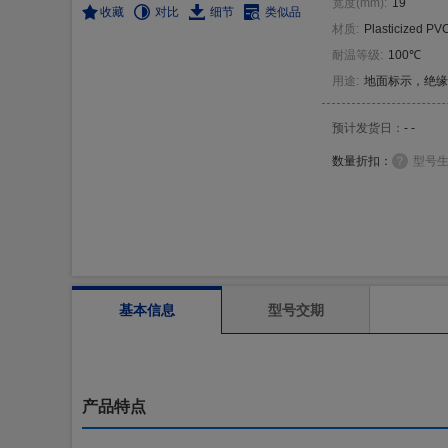
宽度
(
mm
)
:
19
收藏
对比
细节
类似品
材质
:
Plasticized PV
耐温等级
:
100℃
用途
:
地面标示，绝缘
预计发货日：
- -
数量折扣：
型号
基本信息
型号交期
产品特点