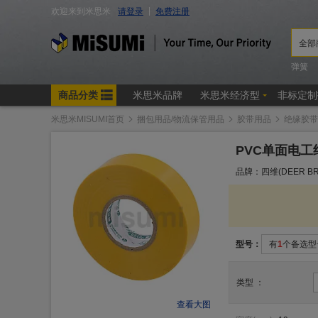
米思米MISUMI首页
捆包用品/物流保管用品
胶带用品
绝缘胶带
PVC单面电工
品牌：四维(DEER BR
型号：
有
1
个备选型
类型
：
查看大图