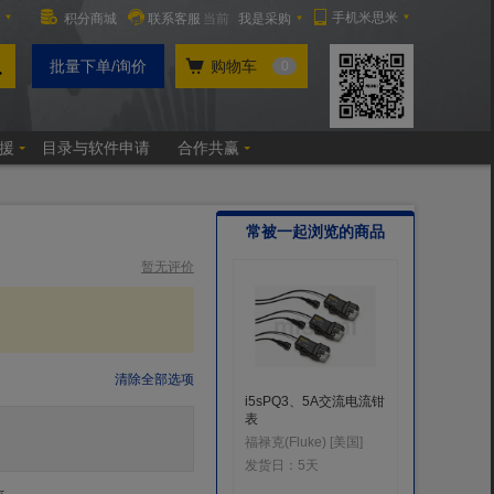
常被一起浏览的商品
暂无评价
清除全部选项
i5sPQ3、5A交流电流钳
圆柱直角尺
表
英示(INS
福禄克(Fluke) [美国]
发货日：
发货日：
5天