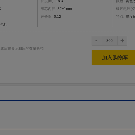
长度
(
m
)
:
18.3
颜色
:
黄色
C
纸芯内径
:
32±1mm
破坏电压
(
K
伸长率
:
0.12
特点
:
厚度
包扎
+
-
生成后将显示相应的数量折扣
加入购物车