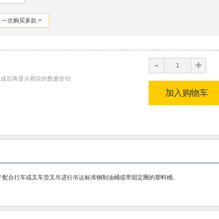
一次购买多款 >
+
-
生成后将显示相应的数量折扣
加入购物车
适用于配合行车或叉车货叉吊进行吊运标准钢制油桶或带固定圈的塑料桶。