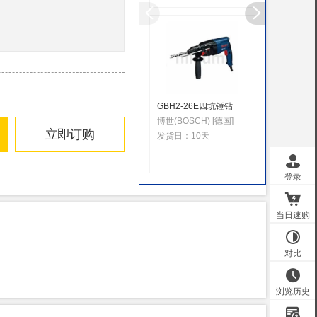
GBH2-26E四坑锤钻
BAHCO
（可充电
博世(BOSCH) [德国]
立即订购
BAHCO
发货日：
10天
发货日：