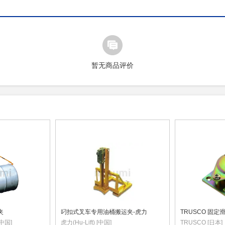
暂无商品评价
夹
叼扣式叉车专用油桶搬运夹-虎力
[中国]
虎力(Hu-Lift) [中国]
TRUSCO [日本]