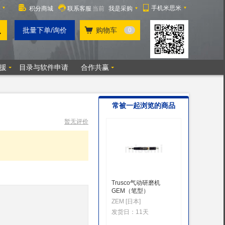
常被一起浏览的商品
暂无评价
Trusco气动研磨机
气铲(AT-
GEM（笔型）
巨霸(PUM
ZEM [日本]
发货日：
发货日：
11天