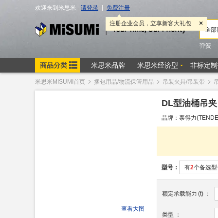
米思米MISUMI首页
捆包用品/物流保管用品
吊装夹具/吊装带
DL型油桶吊夹
品牌：泰得力(TENDER
型号：
有
2
个备选型
额定承载能力
(
t
)
：
查看大图
类型
：