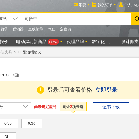
吊装夹具
DL型油桶吊夹
LY) [中国]
登录后可查看价格
立即登录
证书下载
尚未确定型号
号
剩余
2
项未选
0.35
0.36
DL