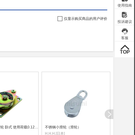
仅显示购买商品的用户评价
TRUSCO 固定滑轮 卧式 使用荷载0.125t 1个
不锈钢小滑轮（滑轮）
横向吊装夹具
H.H.H.[日本]
MIKI_NET