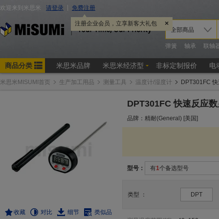
米思米MISUMI首页
生产加工用品
测量工具
温度计/湿度计
DPT301FC
DPT301FC 快速反
品牌：精耐(General) [美国]
型号：
有
1
个备选型号
类型
：
DPT
收藏
对比
细节
类似品