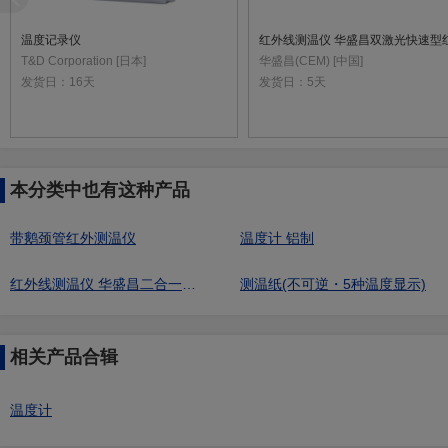
温度记录仪
T&D Corporation [日本]
华盛昌(CEM) [中国]
发货日：
16天
发货日：
5天
本分类中也有这种产品
带鹅颈管红外测温仪
温度计 铝制
红外线测温仪 华盛昌二合一环形激光红外线测温仪
测温纸(不可逆・5种温度显示)
相关产品合辑
温度计