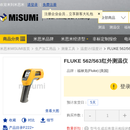
米思米MISUMI首页
生产加工用品
测量工具
温度计/湿度计
FLUKE 56
FLUKE 562/563红外
品牌：
福禄克(Fluke) [美国]
登
预计发货日：
5天
查看大图
-
+
购买件数：
收藏
对比
细节
产品目录P.222>
数量折扣：
型号生成后将显示相应的