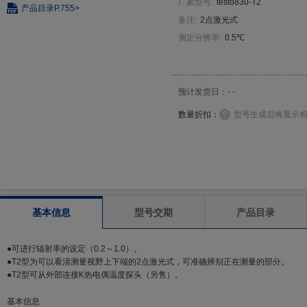
厂家型号
:
testo830-T2
产品目录
P.755>
备注
:
2点激光式
测定分辨率
:
0.5℃
预计发货日：
- -
数量折扣：
型号生成后将显示
基本信息
型号交期
产品目录
●可进行辐射率的设定（0.2～1.0）。
●T2型为可以看清测量视野上下端的2点激光式，可准确辨别正在测量的部分。
●T2型可从外部连接K热电偶温度探头（另售）。
基本信息