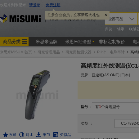
米思米MISUMI首页
研究管理用品
研究用检测仪器
PH计・电导率计
高精
高精度红外线测温仪C1-
品牌：亚速旺(AS ONE) [日本]
型号：
有
1
个备选型号
类型
：
C1-7892-
收藏
对比
细节
类似品