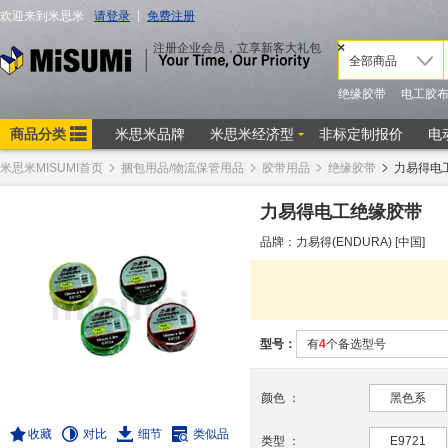
米思米MISUMI首页
捆包用品/物流保管用品
胶带用品
绝缘胶带
力易得电
力易得电工绝缘胶带
品牌：力易得(ENDURA) [中国]
型号：
有
4
个备选型号
颜色
：
黑色系
收藏
对比
细节
类似品
类型
：
E9721