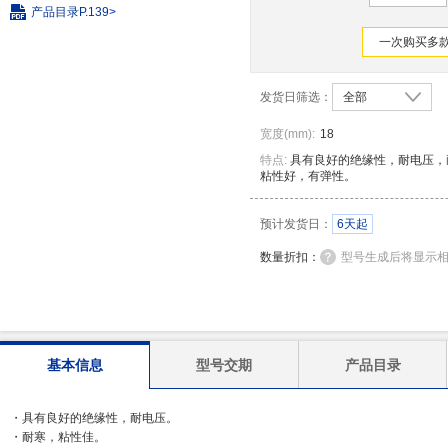
产品目录
P.139>
一次购买多款
发货日筛选：
全部
宽度
(
mm
)
:
18
特点:
具有良好的绝缘性，耐电压，
粘性好，有弹性。
预计发货日：
6天起
数量折扣：
型号生成后将显示
基本信息
型号交期
产品目录
・具有良好的绝缘性，耐电压。
・耐寒，粘性佳。