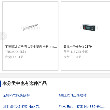
不锈钢制 镊子 弯头型带锯齿 全长（mm） 125到300
数显水平倾角仪 2179
TRUSCO [日本]
英示(INSIZE) [中国］
发货日：
11天
发货日：
当天
本分类中也有这种产品
无铅PVC绝缘胶带
MILLION乙烯胶带
冈本 聚乙烯胶带 No.471
积水 Eslon 胶带 No.360 长10m型