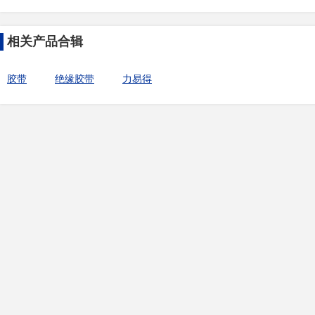
相关产品合辑
胶带
绝缘胶带
力易得