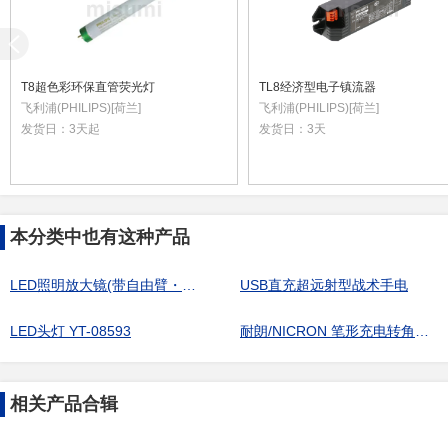
T8超色彩环保直管荧光灯
TL8经济型电子镇流器
飞利浦(PHILIPS)[荷兰]
飞利浦(PHILIPS)[荷兰]
发货日：
3天起
发货日：
3天
本分类中也有这种产品
LED照明放大镜(带自由臂・固定夹)
USB直充超远射型战术手电
LED头灯 YT-08593
耐朗/NICRON 笔形充电转角手电筒 B76 1 个
相关产品合辑