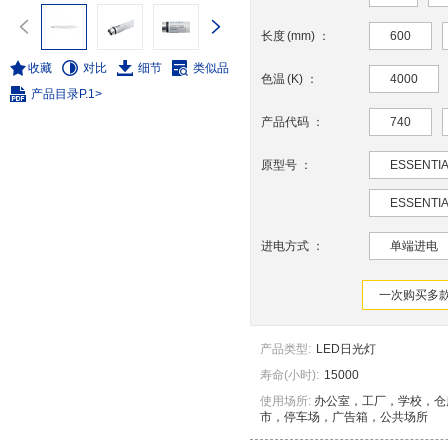
长度
(
mm
)
：
600
收藏
对比
细节
类似品
色温
(
K
)
：
4000
产品目录
P.1>
产品代码
：
740
原型号
：
ESSENTIA
ESSENTIA
进电方式
：
单端进电
一次购买多款
产品类型
:
LED日光灯
寿命
(
小时
)
:
15000
使用场所:
办公室，工厂，学校，仓
市，停车场，广告箱，公共场所