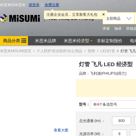
米思米MISUMI首页
个人防护/安全防护/办公用品
照明
LED灯管
灯管 飞凡
灯管 飞凡 LED 经济型
品牌：飞利浦(PHILIPS)[荷兰]
型号：
有
4
个备选型号
总光通量
(
lm
)
：
800
查看大图
光源功率
(
W
)
：
8