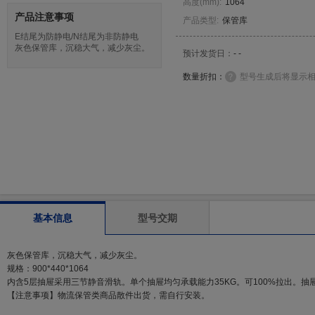
高度
(
mm
)
:
1064
产品注意事项
产品类型
:
保管库
E结尾为防静电/N结尾为非防静电
灰色保管库，沉稳大气，减少灰尘。
预计发货日：
- -
数量折扣：
型号生成后将显示
基本信息
型号交期
灰色保管库，沉稳大气，减少灰尘。
规格：900*440*1064
内含5层抽屉采用三节静音滑轨。单个抽屉均匀承载能力35KG。可100%拉出。抽
【注意事项】物流保管类商品散件出货，需自行安装。