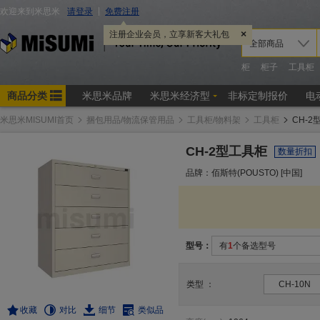
米思米MISUMI首页
捆包用品/物流保管用品
工具柜/物料架
工具柜
CH-2
CH-2型工具柜
数量折扣
品牌：佰斯特(POUSTO) [中国]
型号：
有
1
个备选型号
类型
：
CH-10N
收藏
对比
细节
类似品