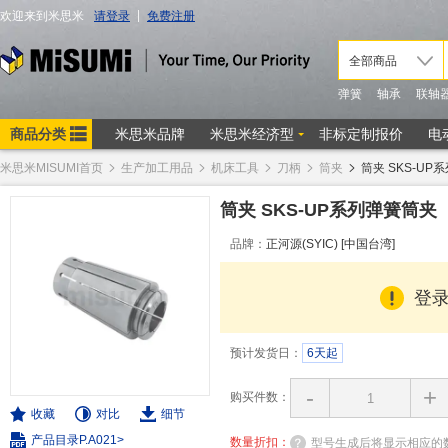
米思米MISUMI首页
生产加工用品
机床工具
刀柄
筒夹
筒夹 SKS-UP
筒夹 SKS-UP系列弹簧筒夹
品牌：
正河源(SYIC) [中国台湾]
登
预计发货日：
6天起
-
+
购买件数：
收藏
对比
细节
产品目录P.A021>
数量折扣：
型号生成后将显示相应的