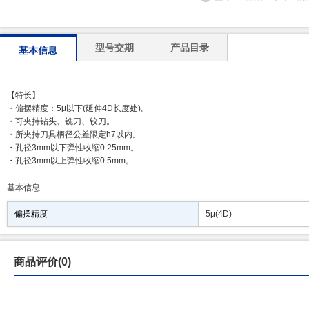
型号交期
产品目录
基本信息
【特长】
・偏摆精度：5μ以下(延伸4D长度处)。
・可夹持钻头、铣刀、铰刀。
・所夹持刀具柄径公差限定h7以内。
・孔径3mm以下弹性收缩0.25mm。
・孔径3mm以上弹性收缩0.5mm。
基本信息
偏摆精度
5μ(4D)
商品评价(0)