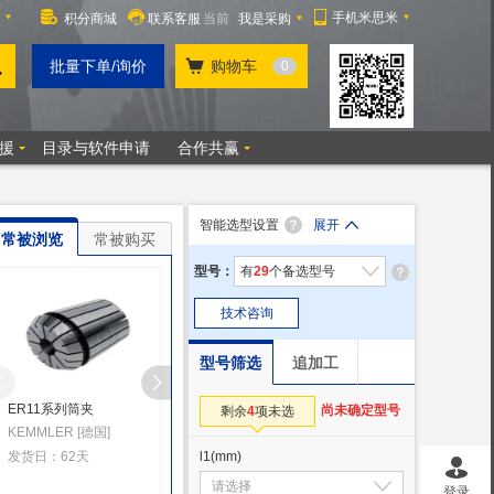
智能选型设置
展开
常被浏览
常被购买
型号：
有
29
个备选型号
技术咨询
型号筛选
追加工
ER11系列筒夹
筒夹 直柄弹性筒夹本体
筒夹 筒夹-
尚未确定型号
剩余
4
项未选
KEMMLER [德国]
精展(JINGZHAN) [中国]
精展(JINGZHAN) [中国
发货日：62天
发货日：50天
l1
(mm)
发货日：50天