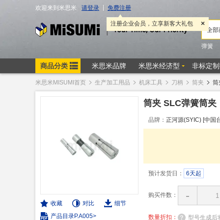
米思米MISUMI首页
生产加工用品
机床工具
刀柄
筒夹
筒
筒夹 SLC弹簧筒夹
品牌：
正河源(SYIC) [中国
预计发货日：
6天起
-
购买件数：
收藏
对比
细节
产品目录P.A005>
数量折扣：
型号生成后