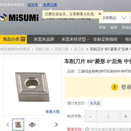
米思米MISUMI首页
切削刀具
车削刀具
车刀片
车削刀片 80°菱形 0°后
车削刀片 80°菱形 0°后角
品牌：
三菱综合材料(MITSUBISHI MATER
登
预计发货日：
当天起
查看大图
-
+
购买件数：
数量折扣：
型号生成后将显示相应的