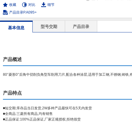
收藏
对比
细节
产品目录P.A095>
型号交期
产品目录
基本信息
产品概述
80°菱形0°后角中切削负角型车削用刀片,配合各种涂层,适用于加工钢,不锈钢,铸铁,
产品特点
■短交期:库存品当日发货,2W多种产品最快可在5天内发货
■全商品:三菱所有商品,均有销售
■正品保证:100%正品保证,厂家正规授权,拒绝假货