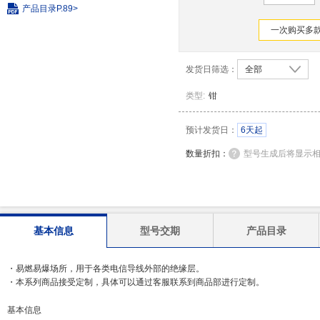
产品目录
P.89>
一次购买多款
发货日筛选：
全部
类型
:
钳
预计发货日：
6天起
数量折扣：
型号生成后将显示
基本信息
型号交期
产品目录
・易燃易爆场所，用于各类电信导线外部的绝缘层。
・本系列商品接受定制，具体可以通过客服联系到商品部进行定制。
基本信息