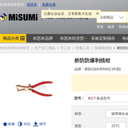
米思米MISUMI首页
生产加工用品
手工具
防爆工具
防爆钢丝钳
桥防防
桥防防爆剥线钳
品牌：桥防(QIAOFANG) [中国]
型号：
有
2
个备选型号
材质
：
铍青铜合
收藏
对比
细节
类型
：
257C