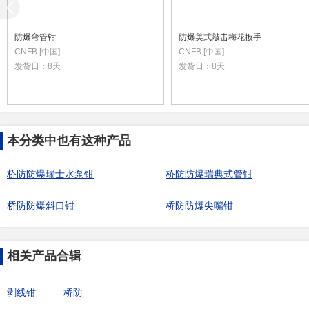
防爆弯管钳
防爆美式敲击梅花扳手
CNFB [中国]
CNFB [中国]
发货日：
8天
发货日：
8天
本分类中也有这种产品
桥防防爆瑞士水泵钳
桥防防爆瑞典式管钳
桥防防爆斜口钳
桥防防爆尖嘴钳
相关产品合辑
剥线钳
桥防