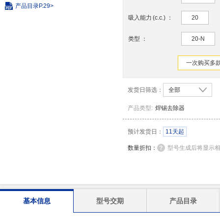
产品目录
P.29>
吸入能力
(
c.c.
)
：
20
类型
：
20-N
一次购买多款
发货日筛选：
全部
产品类型
:
焊锡去除器
预计发货日：
11天起
数量折扣：
型号生成后将显示
基本信息
型号交期
产品目录