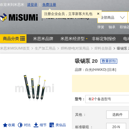
米思米MISUMI首页
生产加工用品
焊料/静电对策用品
焊料去除器
吸锡泵 
吸锡泵 20
数量折扣
品牌：白光(HAKKO) [日本]
型号：
有
2
个备选型号
其他
：
选购件
收藏
对比
细节
类似品
标准吸咀
：
20-N