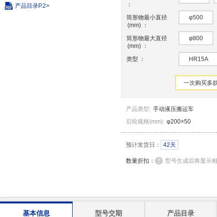
：
产品目录
P.2>
筒形物最小直径
φ500
(
mm
)
：
筒形物最大直径
φ800
(
mm
)
：
类型
：
HR15A
一次购买多款
产品类型
:
手动液压搬运车
后轮规格
(
mm
)
:
φ200×50
预计发货日：
42天
数量折扣：
型号生成后将显示
基本信息
型号交期
产品目录