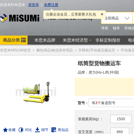
米思米MISUMI首页
捆包用品/物流保管用品
升降机/手动液压搬运车
手动液
纸筒型货物搬运车
品牌：虎力(Hu-Lift) [中国]
型号：
有
2
个备选型号
装载载荷(kg)
：
1500
收藏
对比
细节
类似品
货叉宽度（mm）
860