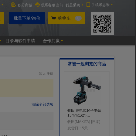
常被一起浏览的商品
暂无评价
清除全部选项
牧田 充电式起子电钻
大冢光学
13mm(1/2")
·内面检
DF003GU201/GZ
大镜
牧田(MAKITA) [日本]
发货日：
5天
发货日：