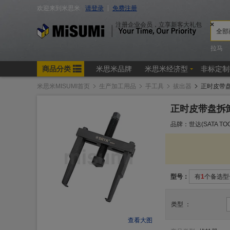
米思米MISUMI首页
生产加工用品
手工具
拔出器
正时皮带
正时皮带盘拆
品牌：世达(SATA TOO
型号：
有
1
个备选型
类型
：
查看大图