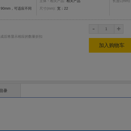
主体・相关产品
:
相关产品
长度L
(
mm
)
:
～90mm，可适应不同
尺寸
(
mm
)
:
宽：22
+
-
生成后将显示相应的数量折扣
加入购物车
目录