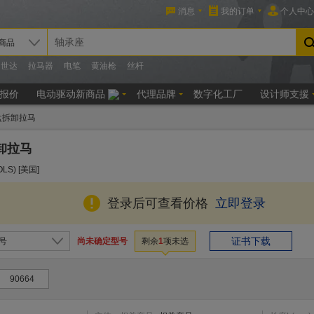
盘拆卸拉马
卸拉马
LS) [美国]
登录后可查看价格
立即登录
证书下载
尚未确定型号
号
剩余
1
项未选
90664