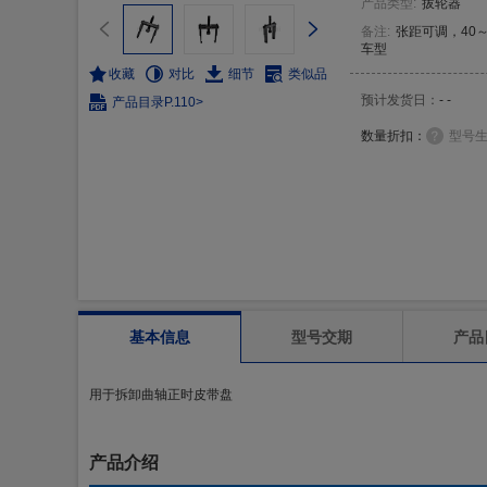
产品类型
:
拔轮器
备注
:
张距可调，40
车型
收藏
对比
细节
类似品
预计发货日：
- -
产品目录
P.110>
数量折扣：
型号
基本信息
型号交期
产品
用于拆卸曲轴正时皮带盘
产品介绍