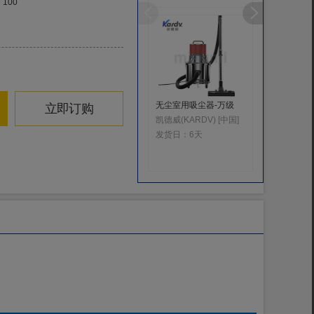
100
无尘室用吸尘器-万级
监测继电
立即订购
凯德威(KARDV) [中国]
发货日：
6天
发货日：