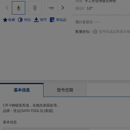
用途
:
手工作业用接头种类
驱动F
:
1/2"
收藏
对比
细节
类似品
预计发货日：
- -
数量折扣：
型号生成后将显示
基本信息
型号交期
CR-V钢锻造而成，全抛光表面处理。
品牌：世达(SATA TOOLS) [美国]
基本信息