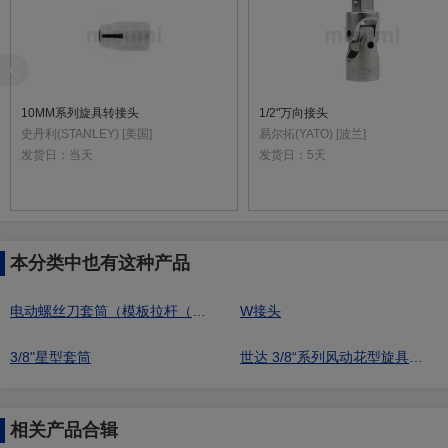
10MM系列旋具转接头
1/2"万向接头
史丹利(STANLEY) [美国]
易尔拓(YATO) [波兰]
发货日：
当天
发货日：
5天
本分类中也有这种产品
电动螺丝刀套筒（模板拉杆（临时支架）、IVY用、充电工具：适用12 V）
W接头
3/8"星型套筒
世达 3/8“系列风动花型旋具套筒
相关产品合辑