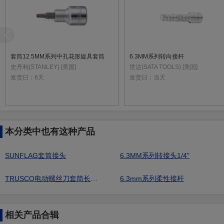
套筒12.5MM系列中孔花形旋具套筒
6.3MM系列转向接杆
史丹利(STANLEY) [美国]
世达(SATA TOOLS) [美国]
发货日：
6天
发货日：
当天
本分类中也有这种产品
SUNFLAG套筒接头
6.3MM系列转接头1/4"
TRUSCO电动螺丝刀套筒长寿命型（充电工具：适用18V）短型
6.3mm系列柔性接杆
相关产品合辑