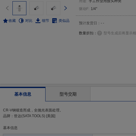
用途
:
手工作业用接头种类
驱动F
:
1/4"
收藏
对比
细节
类似品
预计发货日：
- -
数量折扣：
型号生成后将显示
基本信息
型号交期
CR-V钢锻造而成，全抛光表面处理。
品牌：世达(SATA TOOLS) [美国]
基本信息