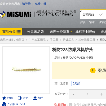
米思米MISUMI首页
生产加工用品
手工具
防爆工具
其他防爆工具
桥防
桥防228防爆风机铲头
品牌：
桥防(QIAOFANG) [中国]
登
预计发货日：
6天起
-
+
购买件数：
收藏
对比
细节
产品目录P.75>
数量折扣：
型号生成后将显示相应的