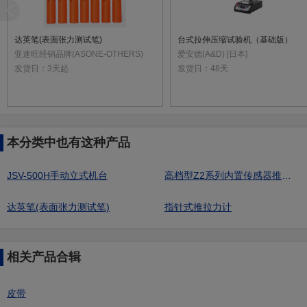
达英笔(表面张力测试笔)
台式拉伸压缩试验机（基础版）
亚速旺经销品牌(ASONE-OTHERS)
爱安德(A&D) [日本]
发货日：
3天起
发货日：
48天
本分类中也有这种产品
JSV-500H手动立式机台
高档型Z2系列内置传感器推拉力计（不含数据线）
达英笔(表面张力测试笔)
指针式推拉力计
相关产品合辑
皮带