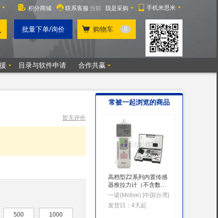
常被一起浏览的商品
暂无评价
高档型Z2系列内置传感
NK系列
器推拉力计（不含数据
一诺(Mot
线）
一诺(Motive) [中国台湾]
发货日：
发货日：
4天起
500
1000