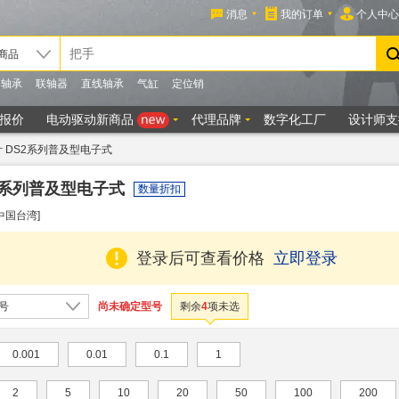
 DS2系列普及型电子式
2系列普及型电子式
数量折扣
[中国台湾]
登录后可查看价格
立即登录
尚未确定型号
号
剩余
4
项未选
0.001
0.01
0.1
1
2
5
10
20
50
100
200