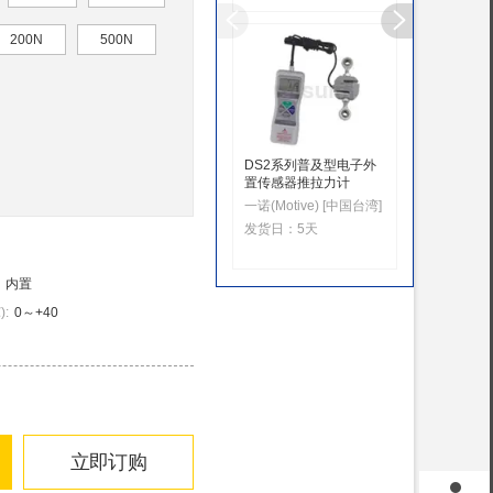
200N
500N
DS2系列普及型电子外
Tecloc
置传感器推拉力计
得乐(TEC
一诺(Motive) [中国台湾]
发货日：
发货日：
5天
内置
℃
)
:
0～+40
立即订购