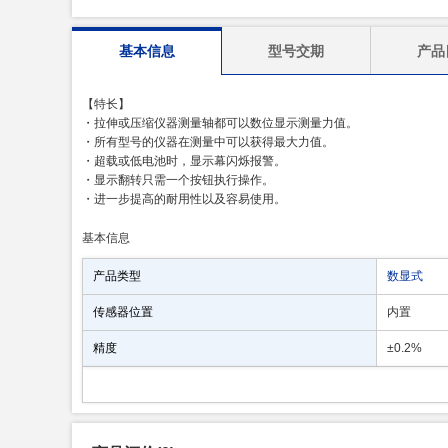
基本信息
型号交期
产品
【特长】
・拉伸或压缩仪器测量轴都可以数位显示测量力值。
・所有型号的仪器在测量中可以获得最大力值。
・超载或低电池时，显示幕闪烁报警。
・显示翻转只需一个按钮执行操作。
・进一步提高的耐用性以及容易使用。
基本信息
产品类型
数显式
传感器位置
内置
精度
±0.2%