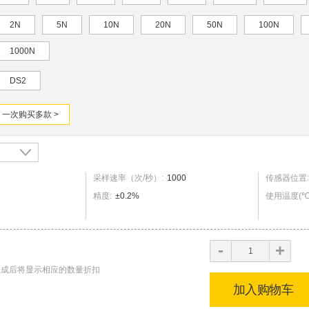
2N
5N
10N
20N
50N
100N
1000N
DS2
一次购买多款 >
采样速率（次/秒）
:
1000
传感器位置
:
精度
:
±0.2%
使用温度
(
+
-
生成后将显示相应的数量折扣
加入购物车