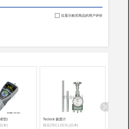
仅显示购买商品的用户评价
准型)
Teclock 挠度计
台式拉伸压
[日本]
得乐(TECLOCK) [日本]
爱安德(A&D