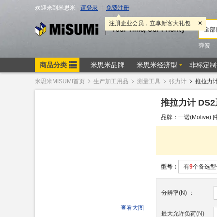
米思米MISUMI首页
生产加工用品
测量工具
张力计
推拉力计
推拉力计 DS
品牌：一诺(Motive) 
型号：
有
9
个备选型
分辨率(N)
：
查看大图
最大允许负荷(N)