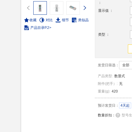
：
显示值
：
收藏
对比
细节
类似品
产品目录
P.2>
类型
：
发货日筛选：
全部
产品类型
:
数显式
附件(把手）
:
无
重量
(
g
)
:
420
预计发货日：
4天起
数量折扣：
型号